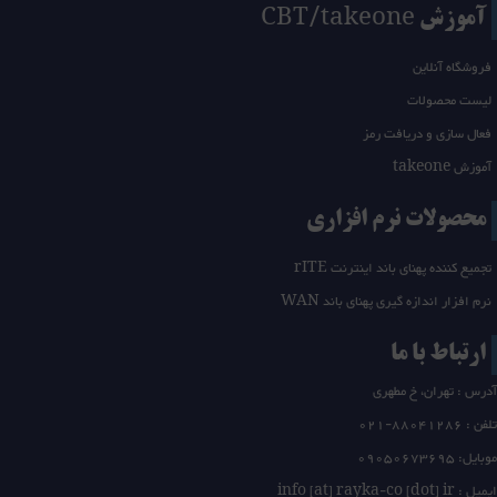
آموزش CBT/takeone
فروشگاه آنلاین
لیست محصولات
فعال سازی و دریافت رمز
آموزش takeone
محصولات نرم افزاری
تجمیع کننده پهنای باند اینترنت rITE
نرم افزار اندازه گیری پهنای باند WAN
ارتباط با ما
آدرس : تهران، خ مطهری
تلفن :
21-88041286
0
موبایل: 09050673695
ایمیل : info [at] rayka-co [dot] ir