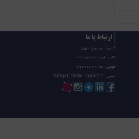
ارتباط با ما
آدرس : تهران، خ مطهری
تلفن :
21-88041286
0
موبایل: 09050673695
ایمیل : info [at] rayka-co [dot] ir