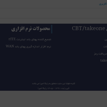
کاربری
CB
محصولات نرم افزاری
ن
تجمیع کننده پهنای باند اینترنت rITE
ات
نرم افزار اندازه گیری پهنای باند WAN
دریافت رمز
کلیه حقوق این سایت متعلق به
رایکا امپرا
می باشد
کپی رایت 1391 - 1405
رایکا امپرا