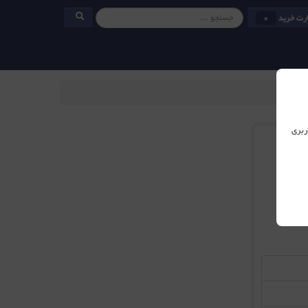
رت خرید
0
ربری