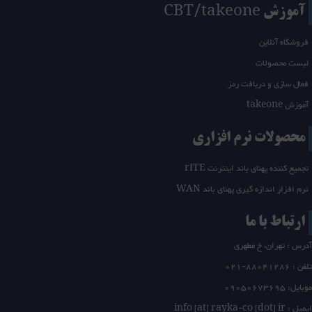
آموزش CBT/takeone
فروشگاه آنلاین
لیست محصولات
فعال سازی و دریافت رمز
آموزش takeone
محصولات نرم افزاری
تجمیع کننده پهنای باند اینترنت rITE
نرم افزار اندازه گیری پهنای باند WAN
ارتباط با ما
آدرس : تهران، خ مطهری
تلفن :
21-88041286
0
موبایل: 09050673695
ایمیل : info [at] rayka-co [dot] ir