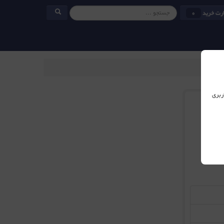
رت خرید
0
ربری