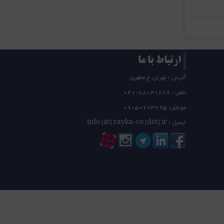
ارتباط با ما
آدرس : تهران، خ مطهری
تلفن :
21-88041286
0
موبایل: 09050673695
ایمیل : info [at] rayka-co [dot] ir