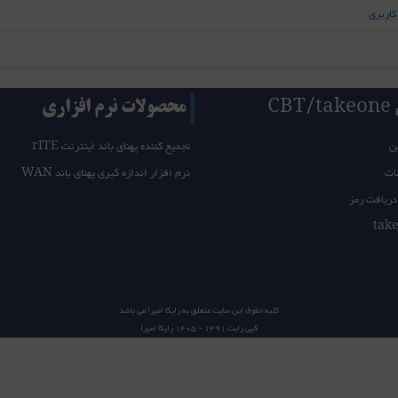
کاربری
CB
محصولات نرم افزاری
ن
تجمیع کننده پهنای باند اینترنت rITE
ات
نرم افزار اندازه گیری پهنای باند WAN
دریافت رمز
کلیه حقوق این سایت متعلق به
رایکا امپرا
می باشد
کپی رایت 1391 - 1405
رایکا امپرا