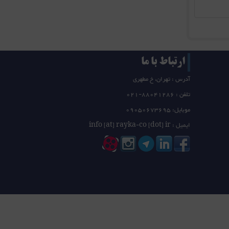
ارتباط با ما
آدرس : تهران، خ مطهری
تلفن :
21-88041286
0
موبایل: 09050673695
ایمیل : info [at] rayka-co [dot] ir