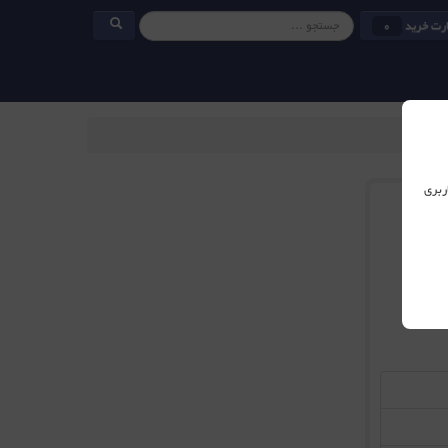
رت خرید
0
ربری