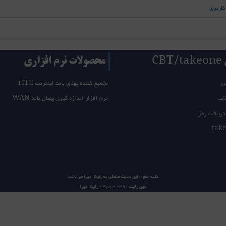
کاربری
CB
محصولات نرم افزاری
ن
تجمیع کننده پهنای باند اینترنت rITE
ات
نرم افزار اندازه گیری پهنای باند WAN
دریافت رمز
کلیه حقوق این سایت متعلق به
رایکا امپرا
می باشد
کپی رایت 1391 - 1405
رایکا امپرا