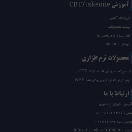
آموزش CBT/takeone
فروشگاه آنلاین
لیست محصولات
فعال سازی و دریافت رمز
آموزش takeone
محصولات نرم افزاری
تجمیع کننده پهنای باند اینترنت rITE
نرم افزار اندازه گیری پهنای باند WAN
ارتباط با ما
آدرس : تهران، خ مطهری
تلفن :
21-88041286
0
موبایل: 09050673695
ایمیل : info [at] rayka-co [dot] ir