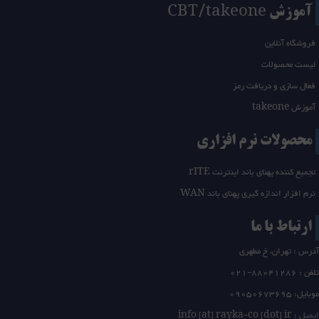
آموزش CBT/takeone
فروشگاه آنلاین
لیست محصولات
فعال سازی و دریافت رمز
آموزش takeone
محصولات نرم افزاری
تجمیع کننده پهنای باند اینترنت rITE
نرم افزار اندازه گیری پهنای باند WAN
ارتباط با ما
آدرس : تهران، خ مطهری
تلفن :
21-88041286
0
موبایل: 09050673695
ایمیل : info [at] rayka-co [dot] ir