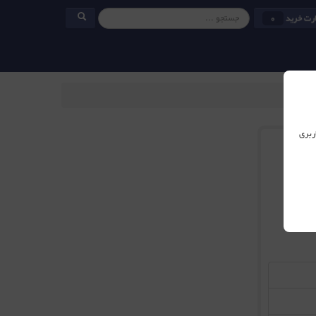
رت خرید
0
ربری