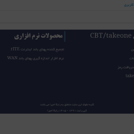
کاربری
CB
محصولات نرم افزاری
ن
تجمیع کننده پهنای باند اینترنت rITE
ات
نرم افزار اندازه گیری پهنای باند WAN
دریافت رمز
کلیه حقوق این سایت متعلق به
رایکا امپرا
می باشد
کپی رایت 1391 - 1405
رایکا امپرا