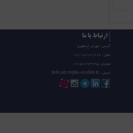
ارتباط با ما
آدرس : تهران، خ مطهری
تلفن :
21-88041286
0
موبایل: 09050673695
ایمیل : info [at] rayka-co [dot] ir