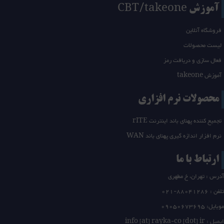
آموزش CBT/takeone
فروشگاه آنلاین
لیست محصولات
فعال سازی و دریافت رمز
آموزش takeone
محصولات نرم افزاری
تجمیع کننده پهنای باند اینترنت rITE
نرم افزار اندازه گیری پهنای باند WAN
ارتباط با ما
آدرس : تهران، خ مطهری
تلفن :
21-88041286
0
موبایل: 09050673695
ایمیل : info [at] rayka-co [dot] ir