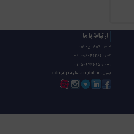
ارتباط با ما
آدرس : تهران، خ مطهری
تلفن :
21-88041286
0
موبایل: 09050673695
ایمیل : info [at] rayka-co [dot] ir