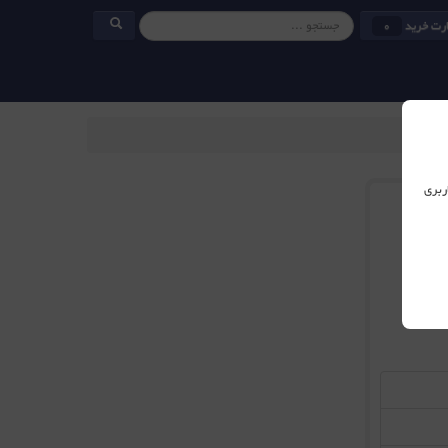
رت خرید
0
ربری