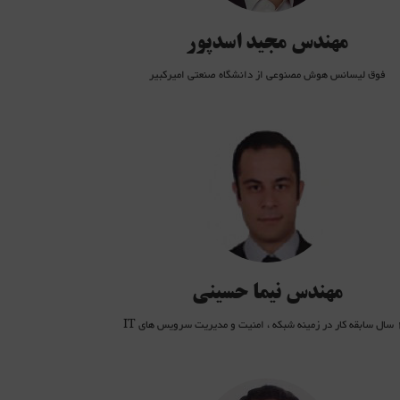
مهندس مجید اسدپور
فوق لیسانس هوش مصنوعی از دانشگاه صنعتی امیرکبیر
بیش از 5 سال سابقه تدریس دوره های Windows Server 2008، CCNA R&S،
Security+، CISSP، ITIL و ISMSفوق لیسانس امنیت اطلاعات Deakin University –
Melbourne Australiaفوق لیسانس ارتباطات حرفه ای Deakin University –
Melbourne Aus
 مجاز به فعالیت در استرالیا (ACS Certified Technologist)
اظر انفورمانیک مورد تائید سازمان نظام صنفی رایانه ای کشور در حوزه شبکه و اینترنت
مهندس نیما حسینی
ت سرویس های IT
کارشناس ارشد فناوری اطلاعات( 17 سال سابقه كار در حوزه هاي مختلف IT مانند لينوكس، سيسكو،
يت شبكه، ویندوز، میکروتیک، برنامه نويسي، ايميل سرور، مجازي سازي، پایگاه داده، تدریس