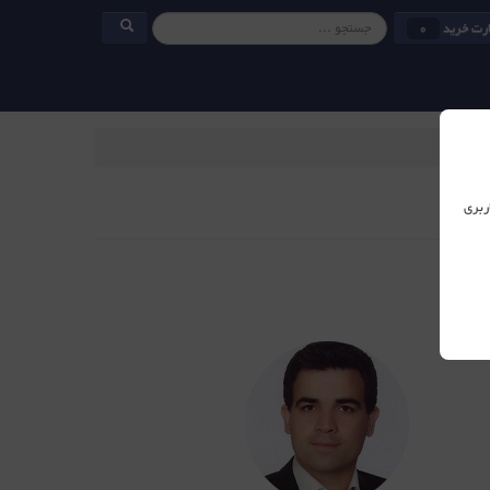
رت خرید
0
ربری
 علمی دانشگاه مازندران
مولف3 کتاب در زمینه شبکه های کامپیوتری و پدید آورنده محتوی آموزش ویدئویی بیش از 30 دوره
ره های سیسکو در تخصص های
CCIE R&S, CCIE SP, CCIEوCloud