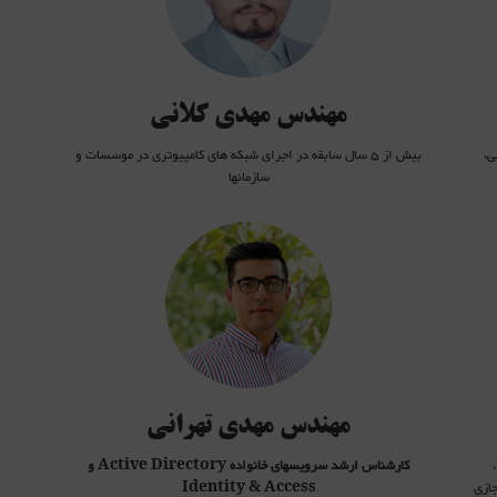
بیش از 5 سال سابقه در اجرای شبکه های کامپیوتری در موسسات و سازمانها
تسلط کامل 
بیش از 8 سال سابقه اجرایی در صنعت برق
تسلط کامل 
تسلط کامل بر مفاهیم IPv6 و ت
تسلط کامل بر 
تسلط کامل
مهندس مهدی کلانی
ی،
بیش از 5 سال سابقه در اجرای شبکه های کامپیوتری در موسسات و
سازمانها
Hu
تجربه فعالیت در پروژه های زیرساختی Active Directory سازمان های مقیاس گسنرده همچون
فارغ التح
بانک ملت و بانک ملی و فعالیت در تیم طراحی سازمان بهزیستی به عنوان کارشناس ارشد سرویس های
سابقه 5 سال فعالیت تدریس در حوزه شبکه (از پاییز 94 تا کنون).
هم خانواده Active Directory. تجربه چندین ساله در زمینه بکار گیری ابزارهای اسکریپت نویسی
عضو مدرس
همچون PowerShell به منظور مدیریت سرویس های مختلف و تهیه گزارش های بهبود یافته و
مولف چند
خودکار. بیش از 5 سال تجربه در زمینه راه اندازی و مدیریت و رفع مشکل سرویس های مرتبط با حوزه
سابقه فعالیت در e provider
Authentication و Directory Services در سازمان هایی با مقیاس بزرگ در محیط Multi
تجربه کار با ا
Domain\Multi Forest مبتنی بر Kerberos و Federation
تسلط بر مفاهیم
تسلط کامل
تسلط کامل
برگزار کننده 
مهندس مهدی تهرانی
کارشناس ارشد سرویسهای خانواده
Active Directory
و
جازی
Identity & Access