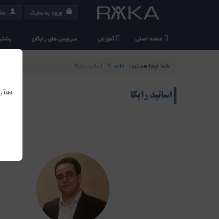
ورود به سایت
عضو
صفحه اصلی
آموزش
سرویس های رایگان
پشتیب
شما اینجا هستید:
خانه
اساتید رایکا
لطفاً
اساتید رایکا
مدرس دروس شبکه ( مایکروسافت – سیسکو- میکروتیک - سخت افزار- امنیت)
مدرس برتر شرکت مخابرات استان تهران و البرز
مدرس دروس شبکه کارشناسان و مدیران سازمان انرژی اتمی ایران
مدرس دروس شبکه کارشناسان و مدیران شرکت ملی گاز و نفت ایران
مشاورشبکه و امنیت سازمانهای دولتی و نظامی
مولف کتب تخصصی شبکه و امنیت
ET+, Microsoft (MCSE2003, MCITP2008, MCSE2012 ,ISA/TMG2010)