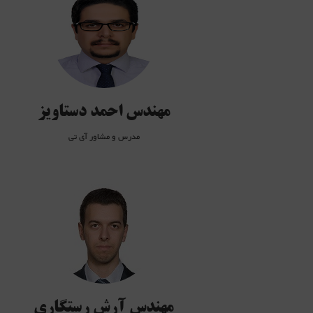
دارای4 سال سابقه تدریس در زمینه سیسکو و کامپتیا
دارای مدارک :  , Network+ , MCSE 2003 , LPIC-1, JNCDA , JNCIA , CCNA
CCNA security , CCNP , CCIE wr
مهندس احمد دستاویز
مدرس و مشاور آی تی
با بیش از ۸ سال سابقه قوی و درخشان در IT در زمینه های آموزش, مشاوره , پیاده سا
سازمان های دولتی و خصوصی
دارای مدارک CCNA , CCNP R&S و Voice
مهندس آرش رستگاری