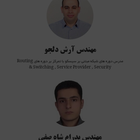
CCNP Security
وتالیف )
A+ ,
مدرس دوره های شبکه مبتنی بر سیسکو با تمرکز بر دوره های Routing & Switching ,
Service Provider , Security با بیش از 10 سال سابقه تدریس
نویسی، باز
مشاوره و طراحی و پیاده سازی و بهینه سازی بسترهای شبکه های LAN , WAN
مهندس آرش دلجو
توسط Bash، امنیت پست الکترونیکی و Qmail راه اندازي، پيكربندي و مديريت...)
مدرس دوره های شبکه مبتنی بر سیسکو با تمرکز بر دوره های Routing
& Switching , Service Provider , Security
زی و نصب در
رتبه دو رقمی کنکور ارشد
کارشناسی ارشد خواجه نصیر
( موسسه کهکشا
اشنا به زبان های
تولید بیش از 7 (لوح) محتوی آموزش تصویری دوره ه
C, C++, C#, Java
مشاور و ن
jQuery, HTML, CSS
کارشناس م
Python, Django
مهندس پدرام شاه صفی