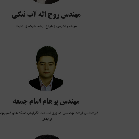
, CISCO(CCNA R&S-SEC , CCNPR&S )
مهندس روح اله آب نیکی
مولف , مدرس و طراح ارشد شبکه و امنیت
سرویس های AD, DNS, DHCP,SQL,IIS)
سرپرست فنی پروژه تأمین و تداوم امنیت شبکه
IP-backbone سرپرست فنی پروژه راه¬اندازی سرویس مبتنی بر ابر ترکیبی
SDP (Service Delivery Platform)، به عنوان هسته اصلی مدیریت و ارائه س
نسل جدید شبکه موبایل سرپرست فنی پروژه پشتیبانی شبکه و امنیت
 Cisco Route & Switch & Firewall, Huawei Route & Switch, F5-LTM
Load-balancer, Juniper Firewall
مهندس پرهام امام جمعه
کارشناسی ارشد مهندسی فناوری اطلاعات (گرایش شبکه های کامپیوتر
ارتباطی)
فارغ التحصیل رشته کامپیوتر- نرم افزار از دانشگاه آزاد
دارای 10 سال سابقه کار در زمینه شبکه