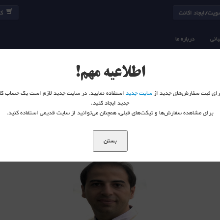
یت/ایجاد اکانت
کا
انی
درباره ما
اطلاعیه مهم!
 برای ثبت سفارش‌های جدید از
سایت جدید
استفاده نمایید. در سایت جدید لازم است یک حساب کا
جدید ایجاد کنید.
برای مشاهده سفارش‌ها و تیکت‌های قبلی، همچنان می‌توانید از سایت قدیمی استفاده کنید.
** صحت اطلاعات این صفحه با اساتید می باشد **
بستن
مدرس دوره های شبکه مبتنی بر سیسکو در حوزه Enterprise WAN(SD-WAN, IWAN)
عضو هیات
12 سال سابقه در حوزه شبکه های Service Provider , Datacenter و Enterprise
آموزشی
کارشناس ارشد شبکه های Enterprise با بیش از 5 سال تجربه تخصصی
16 سال سابقه در زمینه شبکه و امنیت
بیش از 10 سال سابقه تدریس
دارای مدارک:
مدرس دو
A+ ,N
CCIE Routing and Switching Written, MCSE, Mikrotik
مدرس دوره های  Security, CCIE DC