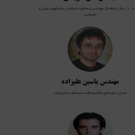
بیش از 10 سال سابقه کار مهندسی و مشاوره شبکه در سازمانهای دولتی و
خصوصی
رم افزار
ه هاي مايكروسافت، سيسكو و ميكروتيك
داراي مدارك بين المللي MCP 2000, MCITP, CCNA R&S, CCNP R&S, MTCNA,
MTCRE, MTCINE
مهندس یاسین علیزاده
مدرس دوره هاي مايكروسافت، سيسكو و ميكروتيك
حصیل رشته کامپیوتر گرایش مدیریت سیستمهای اطلاعاتی
CCIE Routing and Switching Written _400-1
 بر مکانیزم¬های لایه دو
 بر مکانیزم¬های لایه سه
 بر مکانیزم¬های کیفیت سرویس (QOS)