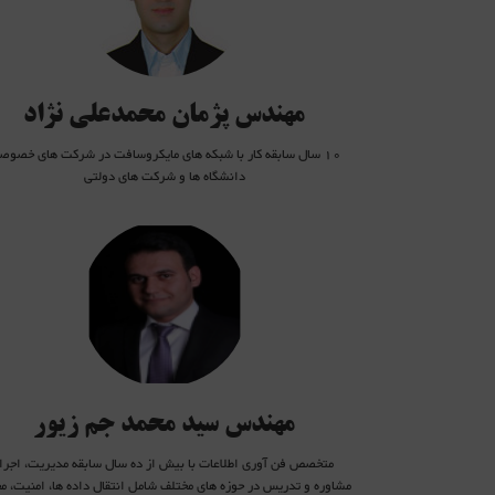
مهندس پژمان محمدعلی نژاد
10 سال سابقه کار با شبکه های مایکروسافت در شرکت های خصوص
دانشگاه ها و شرکت های دولتی
awei HCNA , Huawei HCNA Instructor , Huawei HCNP Instructor
Storage دارای مدرک بین المللی
Routing and Switching تسلط کامل بر پروتکلها و مکانیزمهای
QOS تسلط کامل بر مفاهیم و مکانیزمهای
Security تسلط کامل بر مفاهیم و مکانیزمهای
Virtualization تسلط کامل بر مفاهیم و مکانیزمهای
تسلط کامل بر سرویسهای Microsoft
تسلط بر پروتکلها و تجهیزات ذخیره سازی و سرورها
Enterprise پیکربندی و راه اندازی تجهیزات
آشنایی کامل با مفاهیم WAN و سیستمهای مخابراتی
مهندس سید محمد جم زیور
متخصص فن آوری اطلاعات با بیش از ده سال سابقه مدیریت، اجرا،
مشاوره و تدریس در حوزه های مختلف شامل انتقال داده ها، امنیت، م