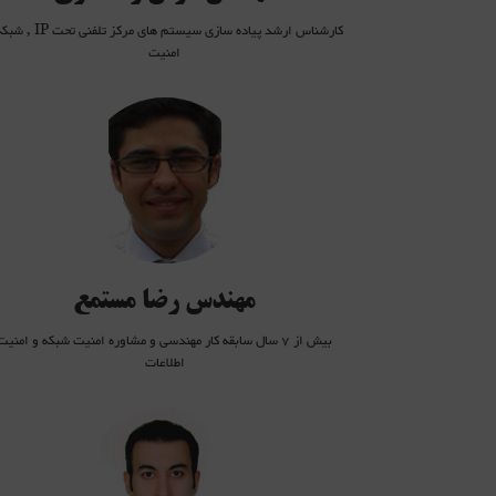
کارشناس ارشد پیاده سازی سیستم های مرکز تلفن
امنیت
طراحی و پیاده سازی محصولات امنیتیlity management,Web Application
firewall
بیش از 7 سال سابقه تست نفوذ
SIEM(SIMurgh),UTM (DSGate),PKI (iransign)
دارای 4 سال سابقه تدریس تدریس دوره های SANS,ec council,RHCSS
مهندس رضا مستمع
بیش از 7 سال سابقه کار مهندسی و مشاوره امنیت شبکه و امنیت
اطلاعات
لیسانس نرم افزار
10 سال سابقه کار با شبکه های مایکروسافت در شرکت های خصوصی، دانشگاه ها و شرکت های دولتی
اخذ سه مدرک Microsoft Certified Professional
3 سال سابقه کار در زمینه طراحی و پیاده سازی VMware vSphere و مجازی سازی سرورها
مدیریت بانک های اطلاعاتی SQL Server (DBA)