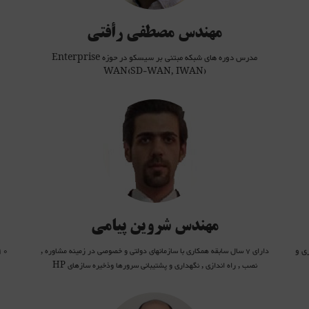
مهندس مصطفی رأفتی
مدرس دوره های شبکه مبتنی بر سیسکو در حوزه Enterprise
WAN(SD-WAN, IWAN)
سرپرست فنی پروژه تأمین امنیت سرویسهای IT (شامل امنیت سیستم عامل سرور 2008، 2012 و
دارای مدارک
VMware VCP5
Servicing HP ProLiant ML/DL/SL Servers
tralia
Accelerated SAN Essentials
رویس¬های
MCITP: Enterprise Administrator
کارشناس فناوری
مشاور و ن
IT
مهندس شروین پیامی
ی و
10 سال سابقه کار در زمینه شبکه ، امنیت و مدیری
دارای 7 سال سابقه همکاری با سازمانهای دولتی و خصوصی در زمینه مشاوره ,
نصب , راه اندازی , نگهداری و پشتیبانی سرورها وذخیره سازهای HP
MS in Electrical Engineering , CCNA , CCNP , CCIE RS , BGP , MPLS , QoS
, Service Provider , IPv6 , VPWS/VPLS , Broadband , CCNA Security ,
شبكه، امن