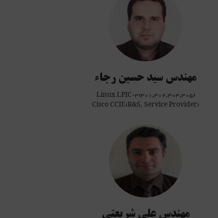
تالیف بیش از 30 عنوان کتاب در زمینه های مختلف IT (لینوکس،پایگاه داده، مایکروسافت، برنامه
اریابی، مدیریت و ...) و نویسنده ده ها مقاله در کنفرانس ها و ژورنال های علمی و ISI
تالیف بیش از 20 عنوان کتاب در زمینه لینوکس(راهنمای جامع لینوکس دو جلدی، راهنمای جامع مدرك
بين الملليLPIC-1(101,102)، راهنمای جامع مدرك بين الملليLPIC-2(201,202)، راهنمای
جامع مدرك بين الملليLPIC-3(305 Mail and Messaging) ، راهنماي كاربردي مدارك بين
المللي لينوكس LPIC-3(303 Security) و RHCSS، راهنماي كاربردي مدرك بين المللي لينوكس
RHCE، راهنماي كاربردي مدرك بين المللي لينوكس RHCSA، برنامه نویسی پوسته در لینوکس
مهندس سید حسین رجاء
Linux LPIC-3(301,302,303,305)
Cisco CCIE(R&S, Service Provider)
بیش از 4 سال سابقه تدریس (3800 ساعت) دروس تخصصی شبکه ، سیسکو و مایکروسافت در ایران
ن ) و آمریکا (Genesys Works)
ای تخصصی مایکروسافت و سیسکو
اظر انفورمانیک مورد تائید سازمان نظام صنفی رایانه ای کشور در حوزه شبکه و اینترنت
جاز به فعالیت در حوزه آموزش در نظام ملی مدیریت امنیت اطلاعات (نما)
مهندس علی شریعتی