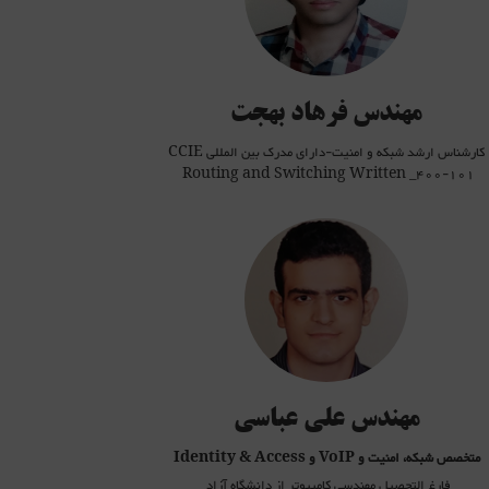
بر راه اندازی سرویس های مبتنی بر MPLS VPN
بر مفاهیم پروتکل BGP
وانایی راه اندازی شبکه¬های مبتنی بر آن
مفاهیم Data Center
 بر راه اندازی سرورهای شرکت سیسکو(UCSM)
مهندس فرهاد بهجت
کارشناس ارشد شبکه و امنیت-دارای مدرک بین المللی CCIE
Routing and Switching Written _400-101
صیل مهندسی کامپیوتر از دانشگاه آزاد
ین کانون فرهنگ و صبا دانشگاه ازاد تهران شمال.
ین لوح اموزش دیجیتال ثبت شده در فرهنگ و ارشاد .
servic های کلان کشوری.
نواع فایروال و UTM سازمانی
 مخابرات و شبکه های مبتنی بر voip و مسیرنویسی استریسک
 بر مکانیزم های مسیریابی لایه دو
 بر مکانیزم های مسیریابی لایه سه
سیمینارهای آموزشی امنیت شبکه و voip در همایش های علمی
مهندس علی عباسی
متخصص شبکه، امنیت و VoIP
و
Identity & Access
فارغ التحصیل مهندسی کامپیوتر از دانشگاه آزاد