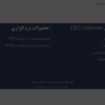
کاربری
CB
محصولات نرم افزاری
ن
تجمیع کننده پهنای باند اینترنت rITE
ات
نرم افزار اندازه گیری پهنای باند WAN
دریافت رمز
کلیه حقوق این سایت متعلق به
رایکا امپرا
می باشد
کپی رایت 1391 - 1405
رایکا امپرا