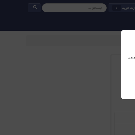
رت خرید
0
ربری