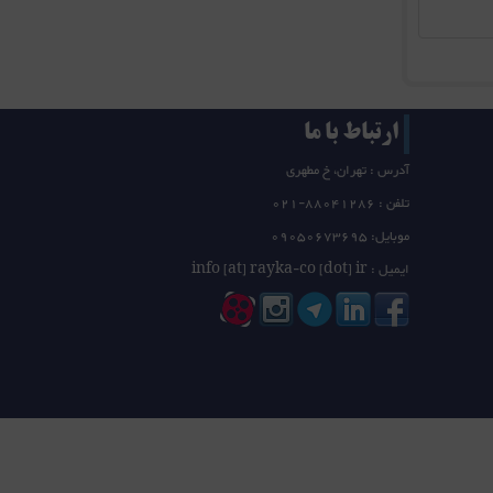
ارتباط با ما
آدرس : تهران، خ مطهری
تلفن :
21-88041286
0
موبایل: 09050673695
ایمیل : info [at] rayka-co [dot] ir