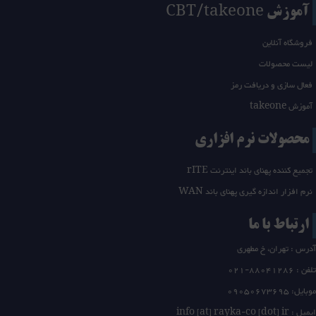
آموزش CBT/takeone
فروشگاه آنلاین
لیست محصولات
فعال سازی و دریافت رمز
آموزش takeone
محصولات نرم افزاری
تجمیع کننده پهنای باند اینترنت rITE
نرم افزار اندازه گیری پهنای باند WAN
ارتباط با ما
آدرس : تهران، خ مطهری
تلفن :
21-88041286
0
موبایل: 09050673695
ایمیل : info [at] rayka-co [dot] ir