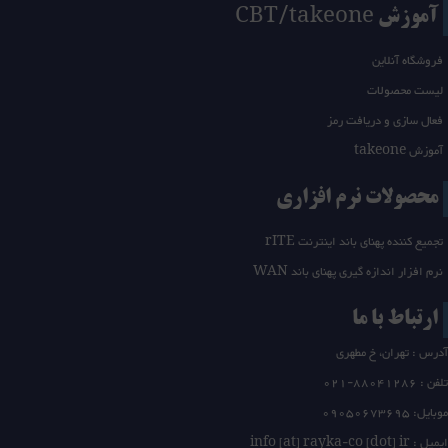
آموزش CBT/takeone
فروشگاه آنلاین
لیست محصولات
فعال سازی و دریافت رمز
آموزش takeone
محصولات نرم افزاری
تجمیع کننده پهنای باند اینترنت rITE
نرم افزار اندازه گیری پهنای باند WAN
ارتباط با ما
آدرس : تهران، خ مطهری
تلفن :
21-88041286
0
موبایل: 09050673695
ایمیل : info [at] rayka-co [dot] ir