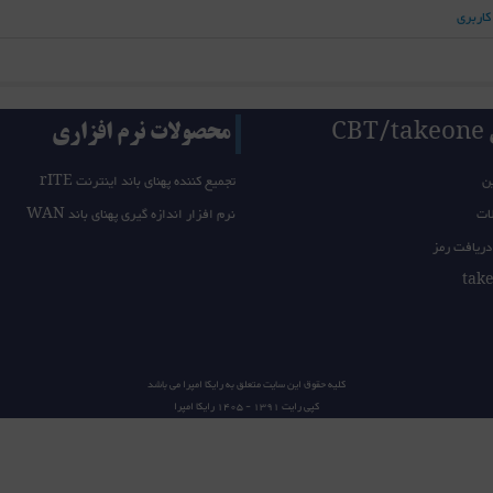
کاربری
CB
محصولات نرم افزاری
ن
تجمیع کننده پهنای باند اینترنت rITE
ات
نرم افزار اندازه گیری پهنای باند WAN
دریافت رمز
کلیه حقوق این سایت متعلق به
رایکا امپرا
می باشد
کپی رایت 1391 - 1405
رایکا امپرا