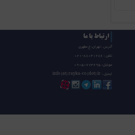
ارتباط با ما
آدرس : تهران، خ مطهری
تلفن :
21-88041286
0
موبایل: 09050673695
ایمیل : info [at] rayka-co [dot] ir