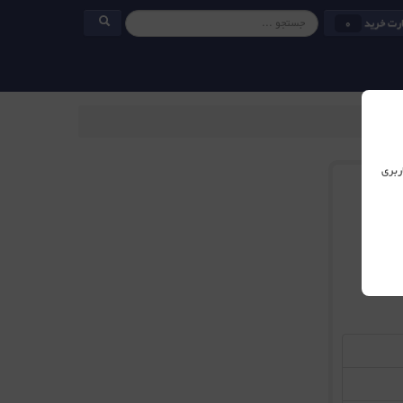
رت خرید
0
ربری