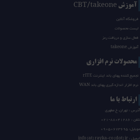
آموزش CBT/takeone
فروشگاه آنلاین
لیست محصولات
فعال سازی و دریافت رمز
آموزش takeone
محصولات نرم افزاری
تجمیع کننده پهنای باند اینترنت rITE
نرم افزار اندازه گیری پهنای باند WAN
ارتباط با ما
آدرس : تهران، خ مطهری
تلفن :
21-88041286
0
موبایل: 09050673695
ایمیل : info [at] rayka-co [dot] ir