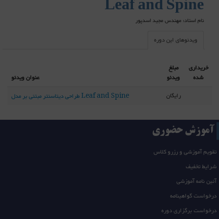
Leaf and Spine
نام استاد: مهندس مجید اسدپور
ویدئوهای این دوره
خریداری
مبلغ
شده
ویدئو
عنوان ویدئو
رایگان
طراحی دیتاسنتر مبتنی بر مدل Leaf and Spine
آموزش حضوری
تقویم آموزشی و رزرو کلاس
شرایط تخفیف
آئین نامه آموزشی
درخواست گواهینامه
درخواست برگزاری دوره