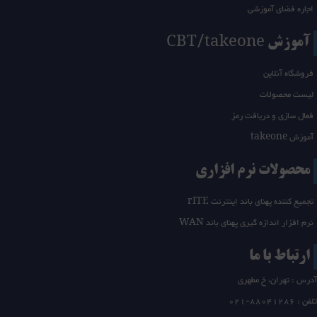
اجاره فضای آموزشی
آموزش CBT/takeone
فروشگاه آنلاین
لیست محصولات
فعال سازی و دریافت رمز
آموزش takeone
محصولات نرم افزاری
تجمیع کننده پهنای باند اینترنت rITE
نرم افزار اندازه گیری پهنای باند WAN
ارتباط با ما
آدرس : تهران، خ مطهری
تلفن :
21-88041286
0