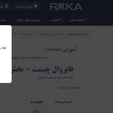
ورود به سایت
عضو
صفحه اصلی
آموزش
سرویس های رایگان
پشتیب
شما اینجا هستید:
خانه
رادیو رایکا
رادیو رایکا
فایروال چیس
لطفاً
آموزش takeone
نسخه با کیفیت و بدون تبلیغ ویدیو های takeone در سرویس دهنده های خارج از ایران هاست شده اند و برای استفاده از آنها می بایست از ابزارهای عبور از فیلتر استفاده کنید
فایروال چیست - بخش او
نام استاد: مهندس مجید اسدپور
ویدئوهای این دوره
خریداری شده
مبلغ ویدئو
رایگان