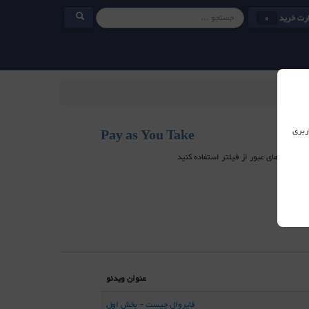
رت خرید
0
ربری
Pay as You Take
عنوان ویدئو
فایروال چیست - بخش اول