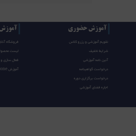
آموزش حضوری
آموزش T/takeone
تقویم آموزشی و رزرو کلاس
فروشگاه آنلای
شرایط تخفیف
لیست محصول
آئین نامه آموزشی
فعال سازی و 
درخواست گواهینامه
آموزش takeone
درخواست برگزاری دوره
اجاره فضای آموزشی