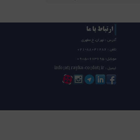
ارتباط با ما
آدرس : تهران، خ مطهری
تلفن :
21-88041286
0
موبایل: 09050673695
ایمیل : info [at] rayka-co [dot] ir