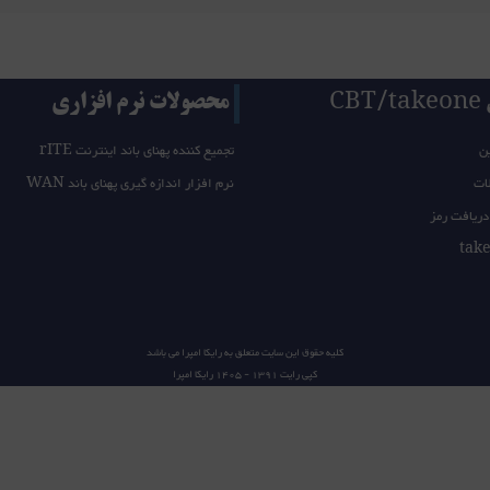
CB
محصولات نرم افزاری
ن
تجمیع کننده پهنای باند اینترنت rITE
ات
نرم افزار اندازه گیری پهنای باند WAN
دریافت رمز
کلیه حقوق این سایت متعلق به
رایکا امپرا
می باشد
کپی رایت 1391 - 1405
رایکا امپرا