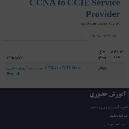
CCNA to CCIE Service
Provider
نام استاد: مهندس مجید اسدپور
ویدئوهای این دوره
خریداری
مبلغ
شده
ویدئو
عنوان ویدئو
رایگان
معرفی دوره آموزش حضوری CCNA to CCIE Service
Provider
آموزش حضوری
تقویم آموزشی و رزرو کلاس
شرایط تخفیف
آئین نامه آموزشی