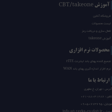
آموزش CBT/takeone
فروشگاه آنلاین
لیست محصولات
فعال سازی و دریافت رمز
آموزش takeone
محصولات نرم افزاری
تجمیع کننده پهنای باند اینترنت rITE
نرم افزار اندازه گیری پهنای باند WAN
ارتباط با ما
آدرس : تهران، خ مطهری
تلفن :
21-88041286
0
موبایل: 09050673695
ایمیل : info [at] rayka-co [dot] ir