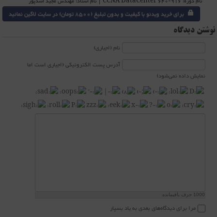
نام دوره: CCNA DataCenter 640-916 | نام استاد: مهندس مجید اسدپور
برای خرید ویدئو با کیفیت و بدون تبلیغ (8500 تومان) در سایت لاگین نمائید
نوشتن دیدگاه
نام (اجباری)
آدرس پست الکترونیکی (اجباری است اما
نمایش داده نمی‌شود)
1000
حرف باقیمانده
مرا برای دیدگاه‌های بعدی به یاد بسپار