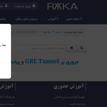
ورود به سایت
عضو
صفحه اصلی
آموزش
سرویس های رایگان
پشتیب
شما اینجا هستید:
خانه
تگ ها
tunnel source - رایکا امپرا
لطفاً
مروری بر GRE Tunnel و پیاده سازی آن
آموزش حضوری
آموزش T/takeone
تقویم آموزشی و رزرو کلاس
فروشگاه آنلای
شرایط تخفیف
لیست محصول