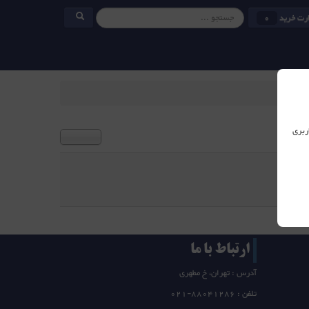
رت خرید
0
ربری
20
ارتباط با ما
آدرس : تهران، خ مطهری
تلفن :
21-88041286
0