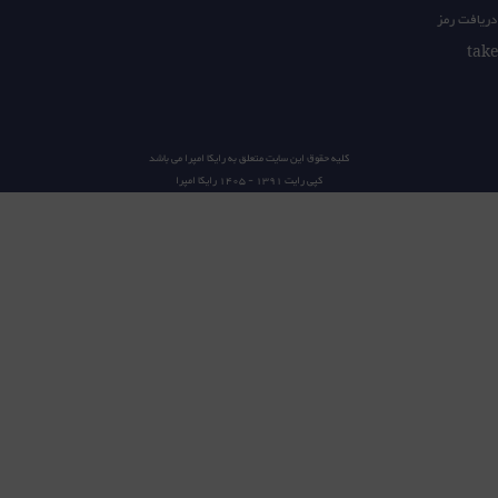
دریافت رمز
کلیه حقوق این سایت متعلق به
رایکا امپرا
می باشد
کپی رایت 1391 - 1405
رایکا امپرا