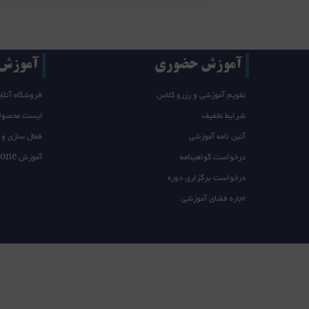
آموزش حضوری
آموزش T/takeone
تقویم آموزشی و رزرو کلاس
فروشگاه آنلای
شرایط تخفیف
لیست محصول
آئین نامه آموزشی
فعال سازی و 
درخواست گواهینامه
آموزش takeone
درخواست برگزاری دوره
اجاره فضای آموزشی