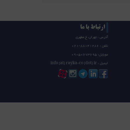
ارتباط با ما
آدرس : تهران، خ مطهری
تلفن :
21-88041286
0
موبایل: 09050673695
ایمیل : info [at] rayka-co [dot] ir