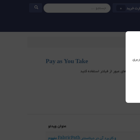
رت خرید
0
ربری
Pay as You Take
عنوان ویدئو
مفهوم FabricPath و کاربرد آن در دیتاسنتر