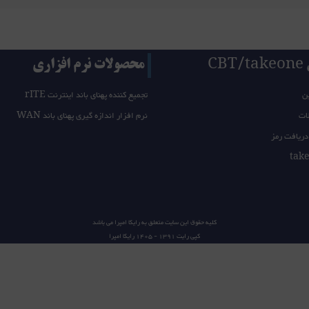
CB
محصولات نرم افزاری
ن
تجمیع کننده پهنای باند اینترنت rITE
ات
نرم افزار اندازه گیری پهنای باند WAN
دریافت رمز
کلیه حقوق این سایت متعلق به
رایکا امپرا
می باشد
کپی رایت 1391 - 1405
رایکا امپرا