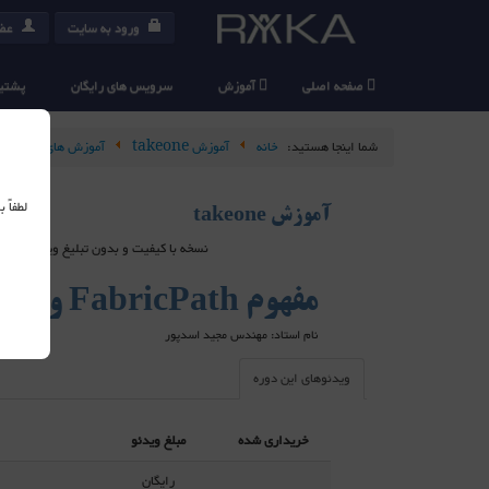
ورود به سایت
عضو
صفحه اصلی
آموزش
سرویس های رایگان
پشتیب
شما اینجا هستید:
خانه
آموزش takeone
آموزش های رایگان
لطفاً
آموزش takeone
نسخه با کیفیت و بدون تبلیغ ویدیو های takeone در سرویس دهنده های خارج از ایران هاست شده اند و برای استفاده از آنها می بایست از ابزارهای عبور از فیلتر استفاده کنید
مفهوم FabricPath و کاربرد آن در دیتاسنتر
نام استاد: مهندس مجید اسدپور
ویدئوهای این دوره
خریداری شده
مبلغ ویدئو
رایگان