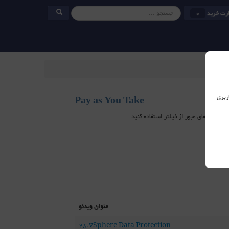
رت خرید
0
ربری
Pay as You Take
عنوان ویدئو
28.vSphere Data Protection