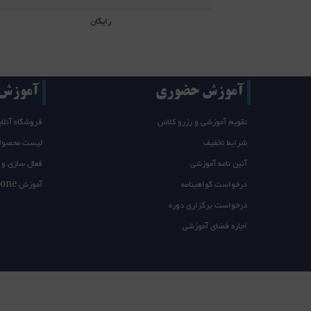
رایگان
آموزش حضوری
آموزش T/takeone
تقویم آموزشی و رزرو کلاس
فروشگاه آنلای
شرایط تخفیف
لیست محصول
آئین نامه آموزشی
فعال سازی و 
درخواست گواهینامه
آموزش takeone
درخواست برگزاری دوره
اجاره فضای آموزشی