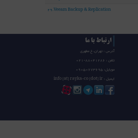
29.Veeam Backup & Replication
ارتباط با ما
آدرس : تهران، خ مطهری
تلفن :
21-88041286
0
موبایل: 09050673695
ایمیل : info [at] rayka-co [dot] ir