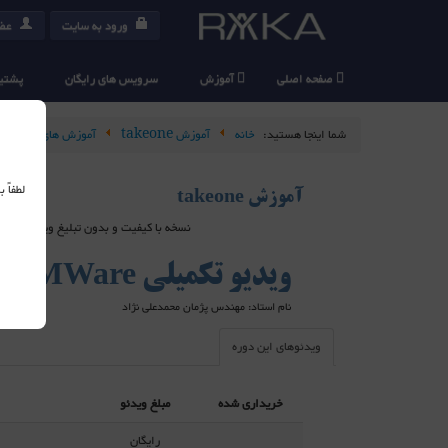
ورود به سایت
عضو
صفحه اصلی
آموزش
سرویس های رایگان
پشتیب
شما اینجا هستید:
خانه
آموزش takeone
آموزش های رایگان
لطفاً
آموزش takeone
نسخه با کیفیت و بدون تبلیغ ویدیو های takeone در سرویس دهنده های خارج از ایران هاست شده اند و برای استفاده از آنها می بایست از ابزارهای عبور از فیلتر استفاده کنید
ویدیو تکمیلی VMWare
نام استاد: مهندس پژمان محمدعلی نژاد
ویدئوهای این دوره
خریداری شده
مبلغ ویدئو
رایگان