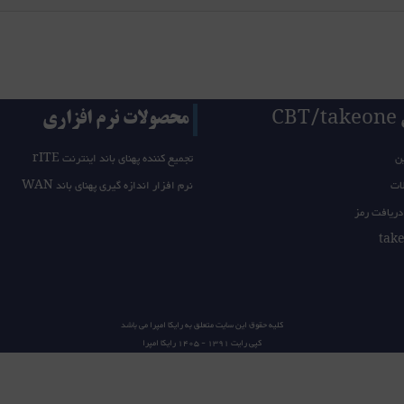
CB
محصولات نرم افزاری
ن
تجمیع کننده پهنای باند اینترنت rITE
ات
نرم افزار اندازه گیری پهنای باند WAN
دریافت رمز
کلیه حقوق این سایت متعلق به
رایکا امپرا
می باشد
کپی رایت 1391 - 1405
رایکا امپرا