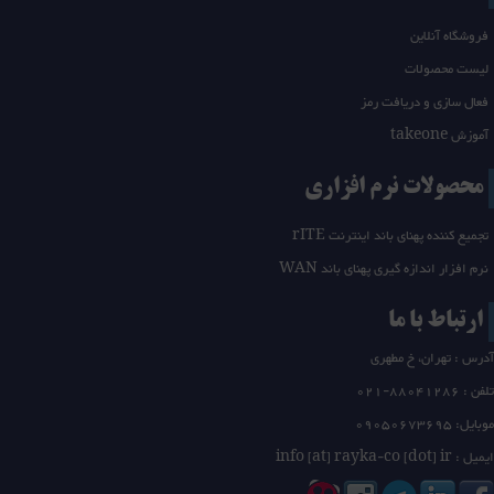
فروشگاه آنلاین
لیست محصولات
فعال سازی و دریافت رمز
آموزش takeone
محصولات نرم افزاری
تجمیع کننده پهنای باند اینترنت rITE
نرم افزار اندازه گیری پهنای باند WAN
ارتباط با ما
آدرس : تهران، خ مطهری
تلفن :
21-88041286
0
موبایل: 09050673695
ایمیل : info [at] rayka-co [dot] ir