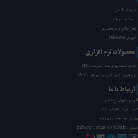
فروشگاه آنلاین
لیست محصولات
فعال سازی و دریافت رمز
آموزش takeone
محصولات نرم افزاری
تجمیع کننده پهنای باند اینترنت rITE
نرم افزار اندازه گیری پهنای باند WAN
ارتباط با ما
آدرس : تهران، خ مطهری
تلفن :
21-88041286
0
موبایل: 09050673695
ایمیل : info [at] rayka-co [dot] ir