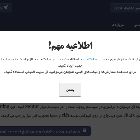
یت/ایجاد اکانت
کا
انی
درباره ما
29.2-Network Fundamentals3(Part2_cifs and sshfs)
LPIC
اطلاعیه مهم!
 برای ثبت سفارش‌های جدید از
سایت جدید
استفاده نمایید. در سایت جدید لازم است یک حساب کا
جدید ایجاد کنید.
برای مشاهده سفارش‌ها و تیکت‌های قبلی، همچنان می‌توانید از سایت قدیمی استفاده کنید.
بستن
cifs
يا سامبا بصورت امن نيز بررسي مي گردد.
برای خرید ویدئو با کیفیت و بدون تبلیغ (20000 تومان) در سایت لاگین نمائید