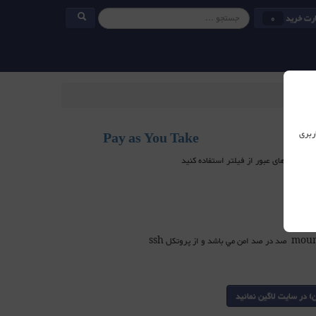
رت خرید
0
ربری
Pay as You Take
نام دارد که به‌وسیله آن می‌توان دایرکتوری در سیستم ریموت شده را در سیستم دیگر Mount کنید. اين mounting صد در صد امن مي باشد و از پروتكل ssh