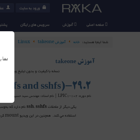
ورود به سایت
عضو
صفحه اصلی
آموزش
سرویس های رایگان
پشتیب
شما اینجا هستید:
خانه
آموزش takeone
Linux
1-102
لطفاً
آموزش takeone
نسخه با کیفیت و بدون تبلیغ ویدیو های takeone در سرویس دهنده های خارج از ایران هاست شده اند و برای استفاده از آنها می بایست از ابزارهای عبور از فیلتر استفاده کنید
29.2-Network Fundamentals3(Part2_cifs and sshfs)
نام دوره: LPIC1-102 | نام استاد: مهندس سید حسین رجاء
یکی دیگر از ملحقات
sshfs
،
ssh
استفاده مي كند. همچنين در اين ويديو mount كردن share هاي ويندوزي بر روي لينوكس توسط