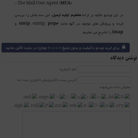
- The Mail User Agent (
MUA
)
در این ویدیو علاوه بر ارائه
مفاهیم اولیه ایمیل
، این سه بخش را بررسی
کرده و پروتکل های موجود در آنها مانند
pop3
، esmtp،
smtp
و
imap
را تشریح می نماییم
برای خرید ویدئو با کیفیت و بدون تبلیغ (20000 تومان) در سایت لاگین نمائید
نوشتن دیدگاه
نام (اجباری)
آدرس پست الکترونیکی (اجباری است اما
نمایش داده نمی‌شود)