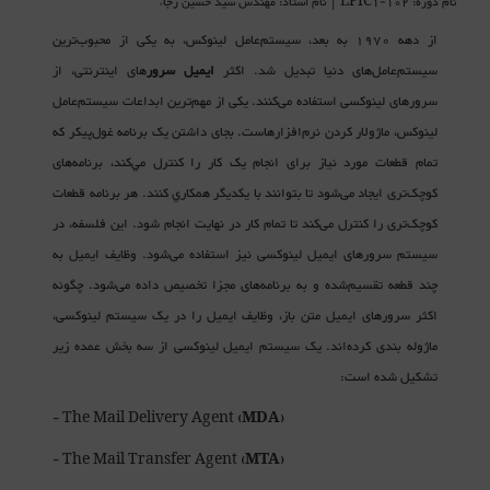
نام دوره: LPIC1-102 | نام استاد: مهندس سید حسین رجاء
از دهه 1970 به بعد، سیستم‌عامل لینوکس، به یکی از محبوب‌ترین
سیستم‌عامل‌های دنیا تبدیل شد. اکثر
ايميل‌ سرور
های اینترنتی، از
سرورهای لینوکسی استفاده می‌کنند. یکی از مهم‌ترین ابداعات سیستم‌عامل
لینوکس، ماژولار کردن نرم‌افزارهاست. بجای داشتن یک برنامه غول‌پیکر که
تمام قطعات مورد نیاز برای انجام یک کار را كنترل مي‌كند، برنامه‌های
کوچک‌تری ایجاد می‌شود تا بتوانند با یکدیگر همکاري کنند. هر برنامه قطعات
کوچک‌تری را کنترل می‌کند تا تمام کار در نهایت انجام شود. این فلسفه، در
سیستم سرورهای ايميل لینوکسی نیز استفاده می‌شود. وظایف ايميل به
چند قطعه تقسیم‌شده و به برنامه‌های مجزا تخصیص داده می‌شود. چگونه
اکثر سرورهای ايميل متن باز، وظایف ايميل را در یک سیستم لینوکسی،
ماژوله بندی کرده‌اند. یک سیستم ايميل لینوکسی از سه بخش عمده زیر
تشکیل شده است:
- The Mail Delivery Agent (
MDA
)
- The Mail Transfer Agent (
MTA
)