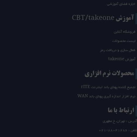
اجاره فضای آموزشی
آموزش CBT/takeone
فروشگاه آنلاین
لیست محصولات
فعال سازی و دریافت رمز
آموزش takeone
محصولات نرم افزاری
تجمیع کننده پهنای باند اینترنت rITE
نرم افزار اندازه گیری پهنای باند WAN
ارتباط با ما
آدرس : تهران، خ مطهری
تلفن :
21-88041286
0