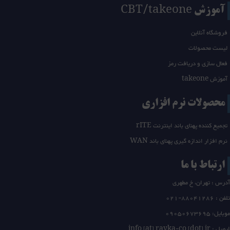
آموزش CBT/takeone
فروشگاه آنلاین
لیست محصولات
فعال سازی و دریافت رمز
آموزش takeone
محصولات نرم افزاری
تجمیع کننده پهنای باند اینترنت rITE
نرم افزار اندازه گیری پهنای باند WAN
ارتباط با ما
آدرس : تهران، خ مطهری
تلفن :
21-88041286
0
موبایل: 09050673695
ایمیل : info [at] rayka-co [dot] ir