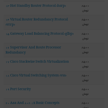
8500
13 Hot Standby Router Protocol (hsrp)
تومان
8500
14 Virtual Router Redundancy Protocol
تومان
(vrrp)
8500
15 Gateway Load Balancing Protocol (glbp)
تومان
8500
16 Supervisor And Route Processor
تومان
Redundancy
8500
17 Cisco Stackwise Switch Virtualization
تومان
8500
18 Cisco Virtual Switching System (vss)
تومان
8500
19 Port Security
تومان
8500
20 Aaa And 802.1x Basic Concepts
تومان