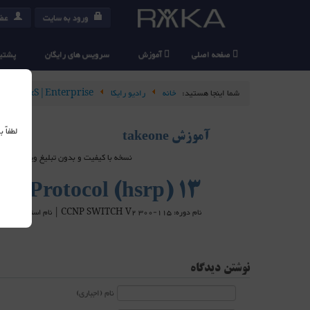
ورود به سایت
عضو
صفحه اصلی
آموزش
سرویس های رایگان
پشتیب
شما اینجا هستید:
خانه
رادیو رایکا
Cisco R&S|Enterprise
لطفاً
آموزش takeone
نسخه با کیفیت و بدون تبلیغ ویدیو های takeone در سرویس دهنده های خارج از ایران هاست شده اند و برای استفاده از آنها می بایست از ابزارهای عبور از فیلتر استفاده کنید
13 Hot Standby Router Protocol (hsrp)
نام دوره: CCNP SWITCH V2 300-115 | نام استاد: مهندس علی شریعتی
نوشتن دیدگاه
نام (اجباری)