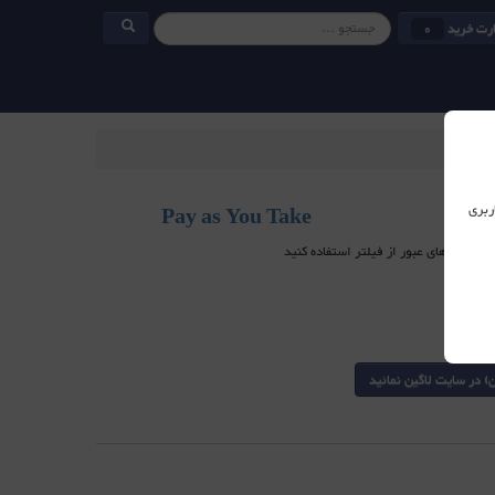
رت خرید
0
ربری
Pay as You Take