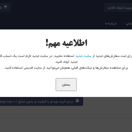
یت/ایجاد اکانت
کا
انی
درباره ما
13 Hot Standby Router Protocol (hsrp)
CCNP SWITCH V2 300-115
اطلاعیه مهم!
 برای ثبت سفارش‌های جدید از
سایت جدید
استفاده نمایید. در سایت جدید لازم است یک حساب کا
جدید ایجاد کنید.
برای مشاهده سفارش‌ها و تیکت‌های قبلی، همچنان می‌توانید از سایت قدیمی استفاده کنید.
بستن
برای خرید ویدئو با کیفیت و بدون تبلیغ (8500 تومان) در سایت لاگین نمائید