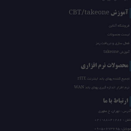
آموزش CBT/takeone
فروشگاه آنلاین
لیست محصولات
فعال سازی و دریافت رمز
آموزش takeone
محصولات نرم افزاری
تجمیع کننده پهنای باند اینترنت rITE
نرم افزار اندازه گیری پهنای باند WAN
ارتباط با ما
آدرس : تهران، خ مطهری
تلفن :
21-88041286
0
موبایل: 09050673695