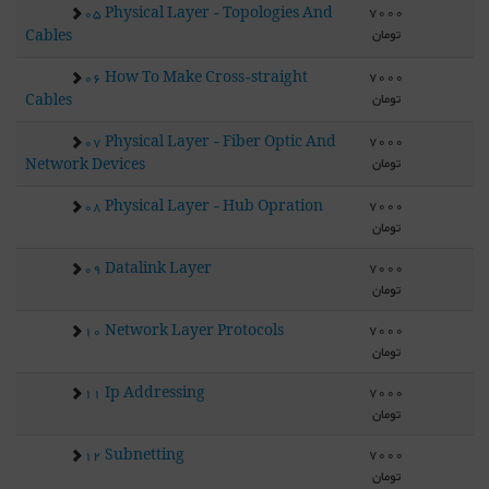
7000
05 Physical Layer - Topologies And
تومان
Cables
7000
06 How To Make Cross-straight
تومان
Cables
7000
07 Physical Layer - Fiber Optic And
تومان
Network Devices
7000
08 Physical Layer - Hub Opration
تومان
7000
09 Datalink Layer
تومان
7000
10 Network Layer Protocols
تومان
7000
11 Ip Addressing
تومان
7000
12 Subnetting
تومان