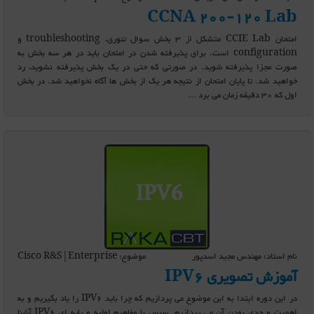
CCNA 200-120 Lab
امتحان CCIE Lab متشکل از 3 بخش سوال تئوری، troubleshooting و
configuration است. برای پذیرفته شدن در امتحان باید در هر سه بخش به
صورت مجزا پذیرفته شوید. در صورتی که حتی در یک بخش پذیرفته نشوید، رد
خواهید شد. تا پایان امتحان از نتیجه هر یک از بخش ها آگاه نخواهید شد. در بخش
اول که 30 دقیقه زمان می برد ...
نام استاد: مهندس مجید اسدپور
موضوع: Cisco R&S|Enterprise
آموزش تصویری IPV6
در این دوره ابتدا به این موضوع می پردازیم که چرا باید IPV6 را یاد بگیریم و به
اهمیت و جدی بودن آن می پردازیم. سپس با مفاهیم اولیه و پایه ای IPV6 آشنا