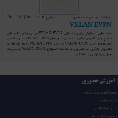
نام استاد: مهندس مجید اسدپور
موضوع: Cisco R&S|Enterprise
VXLAN EVPN
آماده سازی لابراتوار برای پیاده سازی VXLAN EVPN در این بخش آماده سازی
سوییچ های نکسوس برای پیاده سازی سناریوهای VXLAN EVPN نشان داده می
شود مقدمه ای بر VXLAN EVPN چرا باید VXLAN EVPN را یاد بگیرم؟ این
تکنولوژی جایگزین چه تکنولوژی خواهد شد؟ تکنولوژی VXLAN EVPN چه کاربردها
و مزایایی دارد و چه مشکلاتی ...
آموزش حضوری
تقویم آموزشی و رزرو کلاس
شرایط تخفیف
آئین نامه آموزشی
درخواست گواهینامه