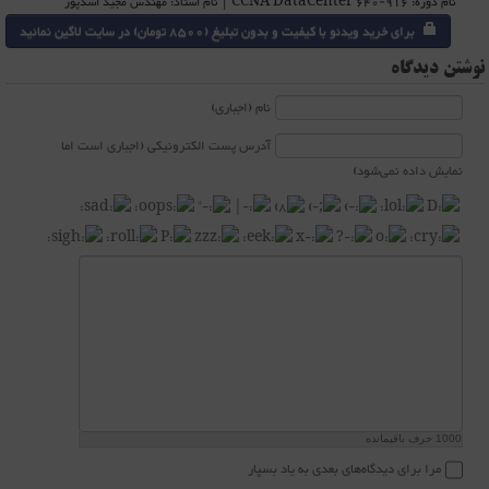
نام دوره: CCNA DataCenter 640-916 | نام استاد: مهندس مجید اسدپور
برای خرید ویدئو با کیفیت و بدون تبلیغ (8500 تومان) در سایت لاگین نمائید
نوشتن دیدگاه
نام (اجباری)
آدرس پست الکترونیکی (اجباری است اما
نمایش داده نمی‌شود)
1000
حرف باقیمانده
مرا برای دیدگاه‌های بعدی به یاد بسپار