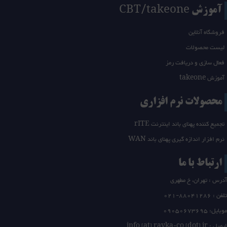
آموزش CBT/takeone
فروشگاه آنلاین
لیست محصولات
فعال سازی و دریافت رمز
آموزش takeone
محصولات نرم افزاری
تجمیع کننده پهنای باند اینترنت rITE
نرم افزار اندازه گیری پهنای باند WAN
ارتباط با ما
آدرس : تهران، خ مطهری
تلفن :
21-88041286
0
موبایل: 09050673695
ایمیل : info [at] rayka-co [dot] ir