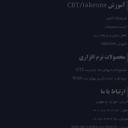
آموزش CBT/takeone
فروشگاه آنلاین
لیست محصولات
فعال سازی و دریافت رمز
آموزش takeone
محصولات نرم افزاری
تجمیع کننده پهنای باند اینترنت rITE
نرم افزار اندازه گیری پهنای باند WAN
ارتباط با ما
آدرس : تهران، خ مطهری
تلفن :
21-88041286
0
موبایل: 09050673695
ایمیل : info [at] rayka-co [dot] ir