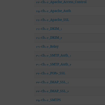
24-ch02_Apache_Access_Control
25-ch02_Apache_Auth
26-ch02_Apache_SSL
27-ch02_DKIM_1
28-ch02_DKIM_2
29-ch02_Relay
30-ch02_SMTP_Auth_1
31-ch02_SMTP_Auth_2
32-ch02_POP3_SSL
33-ch02_IMAP_SSL_1
34-ch02_IMAP_SSL_2
35-ch02_SMTPS