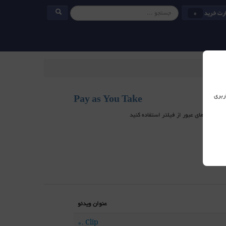
رت خرید
0
ربری
Pay as You Take
عنوان ویدئو
0. Clip