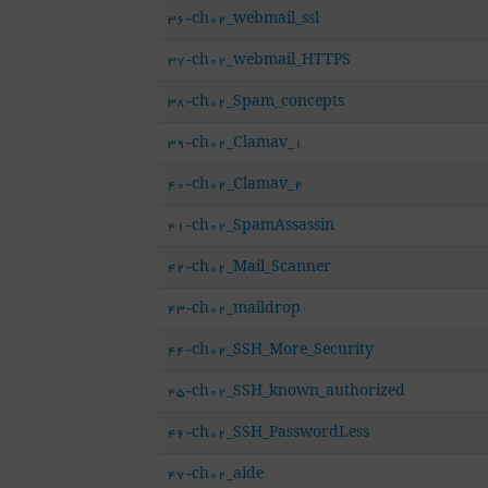
36-ch02_webmail_ssl
37-ch02_webmail_HTTPS
38-ch02_Spam_concepts
39-ch02_Clamav_1
40-ch02_Clamav_2
41-ch02_SpamAssassin
42-ch02_Mail_Scanner
43-ch02_maildrop
44-ch02_SSH_More_Security
45-ch02_SSH_known_authorized
46-ch02_SSH_PasswordLess
47-ch02_aide