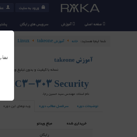
ورود به سایت
عضو
صفحه اصلی
آموزش
سرویس های رایگان
پشتیب
شما اینجا هستید:
خانه
آموزش takeone
Linux
urity
لطفاً
آموزش takeone
نسخه با کیفیت و بدون تبلیغ ویدیو های takeone در سرویس دهنده های خارج از ایران هاست شده اند و برای استفاده از آنها می بایست از ابزارهای عبور از فیلتر استفاده کنید
LPIC3-303 Security
نام استاد: مهندس سید حسین رجاء
توضیحات دوره
سرفصل مطالب دوره
ویدئوهای این دوره
خریداری شده
مبلغ ویدئو
رایگان