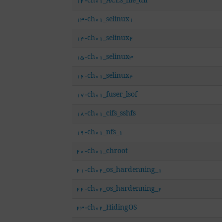
12-ch01_ACLs_file_dir
13-ch01_selinux1
14-ch01_selinux2
15-ch01_selinux3
16-ch01_selinux4
17-ch01_fuser_lsof
18-ch01_cifs_sshfs
19-ch01_nfs_1
20-ch01_chroot
21-ch02_os_hardenning_1
22-ch02_os_hardenning_2
23-ch02_HidingOS