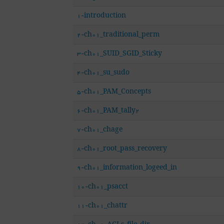
1-introduction
2-ch01_traditional_perm
3-ch01_SUID_SGID_Sticky
4-ch01_su_sudo
5-ch01_PAM_Concepts
6-ch01_PAM_tally2
7-ch01_chage
8-ch01_root_pass_recovery
9-ch01_information_logeed_in
10-ch01_psacct
11-ch01_chattr