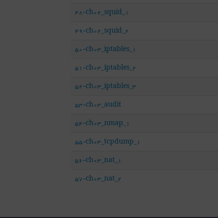
48-ch02_squid_1
49-ch02_squid_2
50-ch03_iptables_1
51-ch03_iptables_2
52-ch03_iptables_3
53-ch03_audit
54-ch03_nmap_1
55-ch03_tcpdump_1
56-ch03_nat_1
57-ch03_nat_2