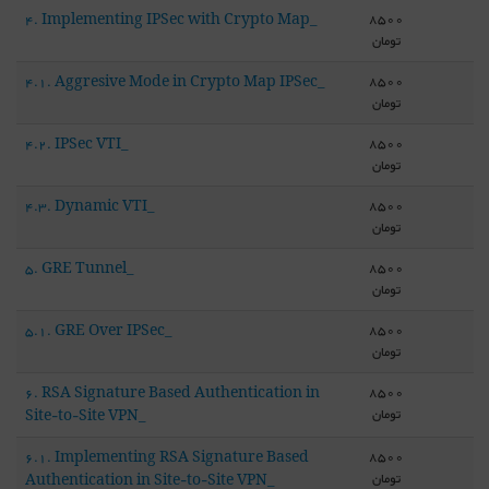
8500
4. Implementing IPSec with Crypto Map_
تومان
8500
4.1. Aggresive Mode in Crypto Map IPSec_
تومان
8500
4.2. IPSec VTI_
تومان
8500
4.3. Dynamic VTI_
تومان
8500
5. GRE Tunnel_
تومان
8500
5.1. GRE Over IPSec_
تومان
8500
6. RSA Signature Based Authentication in
تومان
Site-to-Site VPN_
8500
6.1. Implementing RSA Signature Based
تومان
Authentication in Site-to-Site VPN_