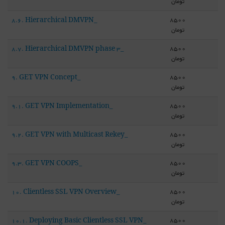
تومان
8500
8.6. Hierarchical DMVPN_
تومان
8500
8.7. Hierarchical DMVPN phase 3_
تومان
8500
9. GET VPN Concept_
تومان
8500
9.1. GET VPN Implementation_
تومان
8500
9.2. GET VPN with Multicast Rekey_
تومان
8500
9.3. GET VPN COOPS_
تومان
8500
10. Clientless SSL VPN Overview_
تومان
8500
10.1. Deploying Basic Clientless SSL VPN_