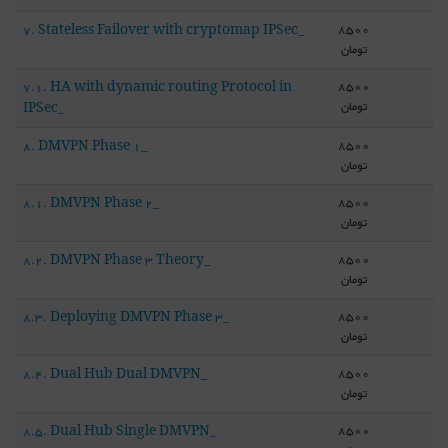
8500
7. Stateless Failover with cryptomap IPSec_
تومان
8500
7.1. HA with dynamic routing Protocol in
تومان
IPSec_
8500
8. DMVPN Phase 1_
تومان
8500
8.1. DMVPN Phase 2_
تومان
8500
8.2. DMVPN Phase 3 Theory_
تومان
8500
8.3. Deploying DMVPN Phase 3_
تومان
8500
8.4. Dual Hub Dual DMVPN_
تومان
8500
8.5. Dual Hub Single DMVPN_