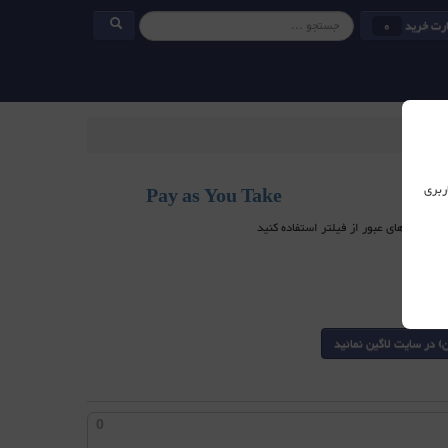
رت خرید
0
ربری
Pay as You Take
0