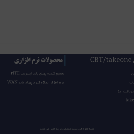
CB
محصولات نرم افزاری
ن
تجمیع کننده پهنای باند اینترنت rITE
ات
نرم افزار اندازه گیری پهنای باند WAN
دریافت رمز
کلیه حقوق این سایت متعلق به
رایکا امپرا
می باشد