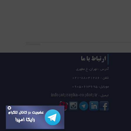
JComments
ارتباط با ما
آدرس : تهران، خ مطهری
تلفن :
21-88041286
0
موبایل: 09050673695
ایمیل : info [at] rayka-co [dot] ir