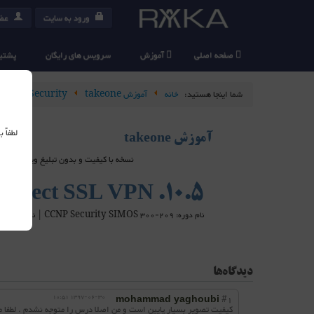
ورود به سایت
عضو
صفحه اصلی
آموزش
سرویس های رایگان
پشتیب
شما اینجا هستید:
خانه
آموزش takeone
Cisco Security
لطفاً
آموزش takeone
نسخه با کیفیت و بدون تبلیغ ویدیو های takeone در سرویس دهنده های خارج از ایران هاست شده اند و برای استفاده از آنها می بایست از ابزارهای عبور از فیلتر استفاده کنید
10.5. Anyconnect SSL VPN
نام دوره: CCNP Security SIMOS 300-209 | نام استاد: مهندس مجید اسدپور
دیدگاه‌ها
1397-06-30 10:51
#1
mohammad yaghoubi
کیفیت تصویر بسیار پایین است و من اصلا درس را متوجه نشدم . لطفا 