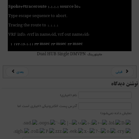
Spoke2#traceroute 1.1.1.1 source lo0
Type escape sequence to abort.
Tracing the route to 1.1.1.1
VRF info: (vrf in name/id, vrf out name/id)
1 172.16.1.11 33 msec 23 msec 23 msec
مانیتورینگ Dual HUB Single DMVPN
قبلی
بعدی
نوشتن دیدگاه
نام (اجباری)
آدرس پست الکترونیکی (اجباری است اما
نمایش داده نمی‌شود)