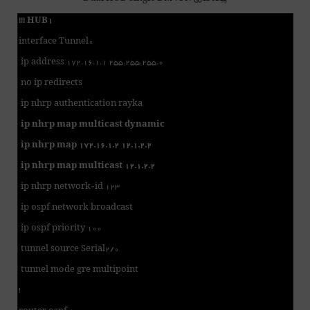
!!! HUB1
interface Tunnel0
ip address 172.16.1.1 255.255.255.0
no ip redirects
ip nhrp authentication rayka
ip nhrp map multicast dynamic
ip nhrp map 172.16.1.2 12.1.2.2
ip nhrp map multicast 12.1.2.2
ip nhrp network-id 123
ip ospf network broadcast
ip ospf priority 100
tunnel source Serial2/0
tunnel mode gre multipoint
!