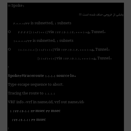
!!! Spoke1
!!! بخشی از خروجی حذف شده است
2.0.0.0/32 is subnetted, 1 subnets
O 2.2.2.2 [110/1001] via 172.16.1.12, 00:01:05, Tunnel0
10.0.0.0/24 is subnetted, 1 subnets
O 10.10.10.0 [110/1010] via 172.16.1.2, 00:01:05, Tunnel0
[110/1010] via 172.16.1.1, 00:01:05, Tunnel0
!
Spoke2#traceroute 1.1.1.1 source lo0
Type escape sequence to abort.
Tracing the route to 1.1.1.1
VRF info: (vrf in name/id, vrf out name/id)
1 172.16.1.1 23 msec 32 msec
172.16.1.11 32 msec
!