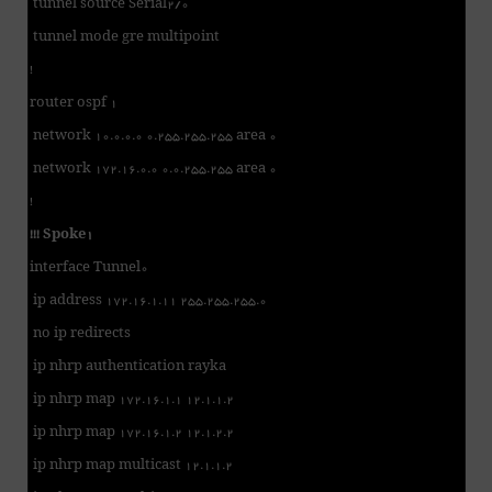
tunnel source Serial2/0
tunnel mode gre multipoint
!
router ospf 1
network 10.0.0.0 0.255.255.255 area 0
network 172.16.0.0 0.0.255.255 area 0
!
!!! Spoke1
interface Tunnel0
ip address 172.16.1.11 255.255.255.0
no ip redirects
ip nhrp authentication rayka
ip nhrp map 172.16.1.1 12.1.1.2
ip nhrp map 172.16.1.2 12.1.2.2
ip nhrp map multicast 12.1.1.2