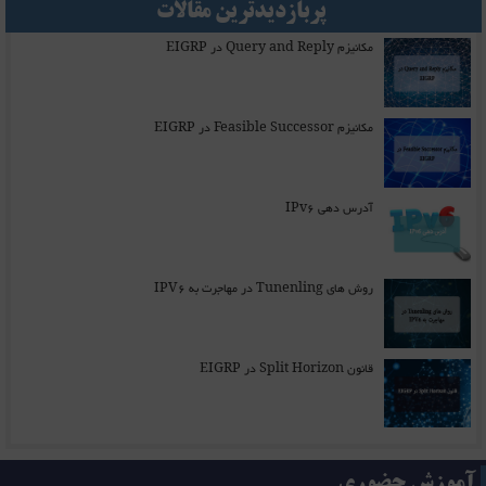
پربازدیدترین مقالات
مکانیزم Query and Reply در EIGRP
مکانیزم Feasible Successor در EIGRP
آدرس دهی IPv6
روش های Tunenling در مهاجرت به IPV6
قانون Split Horizon در EIGRP
آموزش حضوری