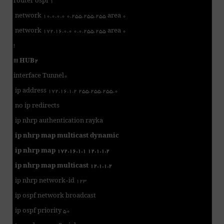
router ospf 1
network 10.0.0.0 0.255.255.255 area 0
network 172.16.0.0 0.0.255.255 area 0
!
!!! HUB2
interface Tunnel0
ip address 172.16.1.2 255.255.255.0
no ip redirects
ip nhrp authentication rayka
ip nhrp map multicast dynamic
ip nhrp map 172.16.1.1 12.1.1.2
ip nhrp map multicast 12.1.1.2
ip nhrp network-id 123
ip ospf network broadcast
ip ospf priority 50