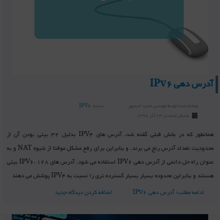
آدرس دهی IPv6
نوشته شده توسط
مهندس مجید اسدپور
دسته:
IPV6
منتشر شده در 23 آذر 1396
همانطور که در بخش قبلی گفته شد، آدرس های IPV4 بدلیل 32 بیتی بودن آن از
محدودیت تعداد آدرس رنج می برند. و بنابراین برای رفع مشکل موقتا از شیوه NAT و به
عنوان راه حل دائمی از آدرس دهی IPV6 استفاده می شود. آدرس های IPV6، 128 بیتی
هستند و بنابراین محدوده بسیار بسیار گسترده تری را نسبت به IPV4 پوشش می دهند
ادامه مطلب: آدرس دهی IPv6
اضافه کردن دیدگاه جدید