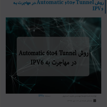
روش Automatic 6to4 Tunnel در مهاجرت به
IPV6
نوشته شده توسط
مهندس مجید اسدپور
دسته:
IPV6
منتشر شده در 06 دی 1396