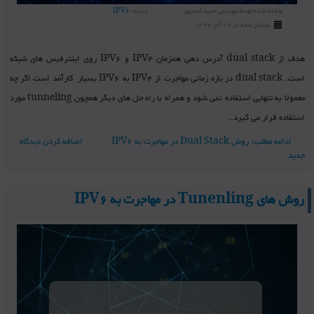
نوشته شده توسط
مهندس مجید اسدپور
دسته:
IPV6
منتشر شده در 29 آذر 1396
هدف از dual stack آدرس دهی همزمان IPV4 و IPV6 روی اینترفیس های شبکه
است. dual stack در بازه زمانی مهاجرت از IPV4 به IPV6 بسیار کارآمد است اگر چه
معمولا به تنهایی استفاده نمی شود و همراه با راه حل های دیگر همچون tunneling مورد
استفاده قرار می گیرد..
ادامه مطلب: روش Dual Stack در مهاجرت به IPV6
اضافه کردن دیدگاه
جدید
روش های Tunenling در مهاجرت به IPV6