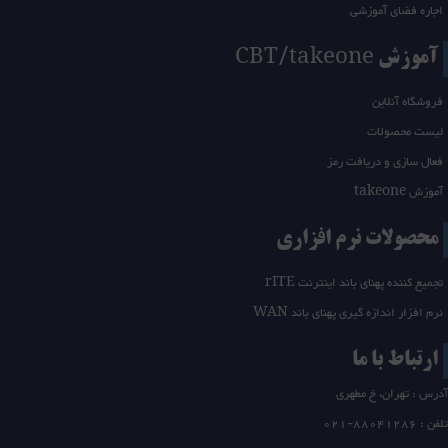
اجاره فضای آموزشی
آموزش CBT/takeone
فروشگاه آنلاین
لیست محصولات
فعال سازی و دریافت رمز
آموزش takeone
محصولات نرم افزاری
تجمیع کننده پهنای باند اینترنت rITE
نرم افزار اندازه گیری پهنای باند WAN
ارتباط با ما
آدرس : تهران، خ مطهری
تلفن :
21-88041286
0