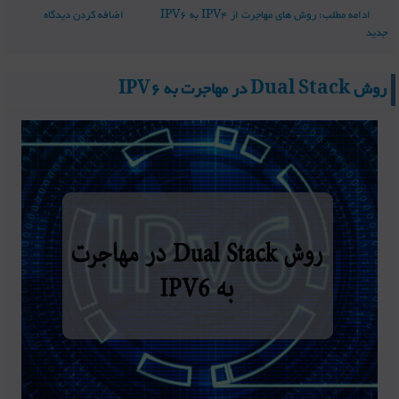
ادامه مطلب: روش های مهاجرت از IPV4 به IPV6
اضافه کردن دیدگاه
جدید
روش Dual Stack در مهاجرت به IPV6