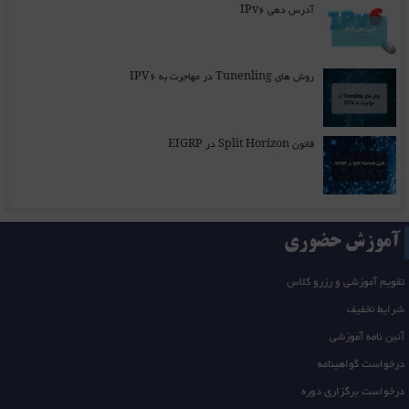
آدرس دهی IPv6
روش های Tunenling در مهاجرت به IPV6
قانون Split Horizon در EIGRP
آموزش حضوری
تقویم آموزشی و رزرو کلاس
شرایط تخفیف
آئین نامه آموزشی
درخواست گواهینامه
درخواست برگزاری دوره