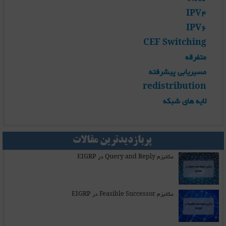
IPV4
IPV6
CEF Switching
متفرقه
مسیریابی پیشرفته
redistribution
لایه های شبکه
پربازدیدترین مقالات
مکانیزم Query and Reply در EIGRP
مکانیزم Feasible Successor در EIGRP