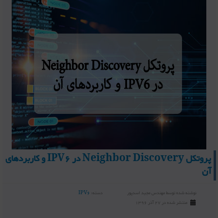
پروتکل Neighbor Discovery در IPV6 و کاربردهای
آن
نوشته شده توسط
مهندس مجید اسدپور
دسته:
IPV6
منتشر شده در 27 آذر 1396