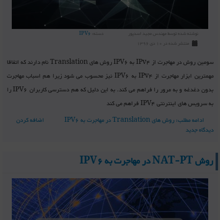
نوشته شده توسط
مهندس مجید اسدپور
دسته:
IPV6
منتشر شده در 10 دی 1396
سومین روش در مهاجرت از IPv4 به IPV6 روش های Translation نام دارند که اتفاقا
مهمترین ابزار مهاجرت از IPv4 به IPV6 نیز محسوب می شود زیرا هم اسباب مهاجرت
بدون دغدغه و به مرور را فراهم می کند. به این دلیل که هم دسترسی کاربران IPV6 را
به سرویس های اینترنتی IPV4 فراهم می کند
ادامه مطلب: روش های Translation در مهاجرت به IPV6
اضافه کردن
دیدگاه جدید
روش NAT-PT در مهاجرت به IPV6