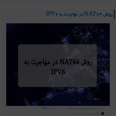
روش NAT64 در مهاجرت به IPV6
نوشته شده توسط
مهندس مجید اسدپور
دسته:
IPV6
منتشر شده در 12 دی 1396