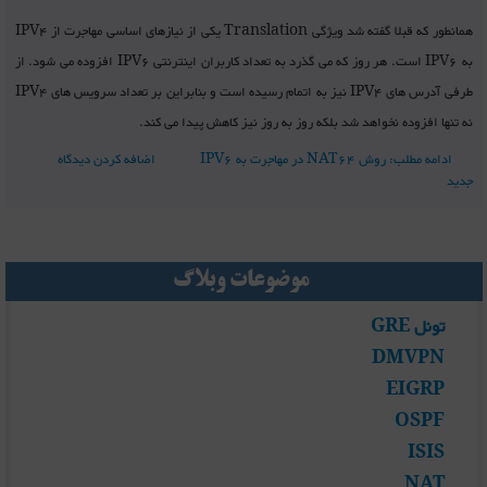
همانطور که قبلا گفته شد ویژگی Translation یکی از نیازهای اساسی مهاجرت از IPV4
به IPV6 است. هر روز که می گذرد به تعداد کاربران اینترنتی IPV6 افزوده می شود. از
طرفی آدرس های IPV4 نیز به اتمام رسیده است و بنابراین بر تعداد سرویس های IPV4
نه تنها افزوده نخواهد شد بلکه روز به روز نیز کاهش پیدا می کند.
ادامه مطلب: روش NAT64 در مهاجرت به IPV6
اضافه کردن دیدگاه
جدید
موضوعات وبلاگ
تونل GRE
DMVPN
EIGRP
OSPF
ISIS
NAT