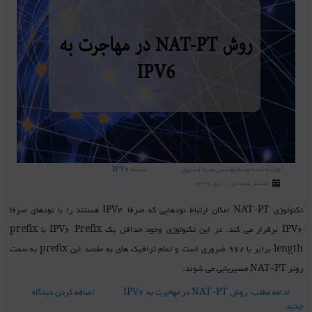
نوشته شده توسط
مهندس مجید اسدپور
دسته:
IPV6
منتشر شده در 11 دی 1396
تکنولوژی NAT-PT امکان ارتباط نودهایی که صرفا IPV4 هستند را با نودهای صرفا
IPV6 برقرار می کند. در این تکنولوژی وجود حداقل یک IPV6 Prefix با prefix
length برابر با /96 ضروری است و تمام ترافیک های به مقصد این prefix به سمت
روتر NAT-PT مسیریابی می شوند.
ادامه مطلب: روش NAT-PT در مهاجرت به IPV6
اضافه کردن دیدگاه
جدید