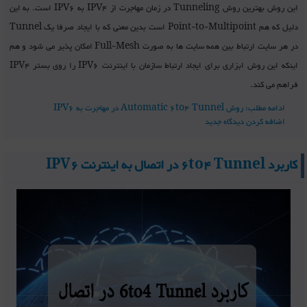
این روش بهترین روش Tunneling در زمان مهاجرت از IPV4 به IPV6 است. به این
دلیل که هم Point-to-Multipoint است بدین معنی که با ایجاد صرفا یک Tunnel
در هر سایت ارتباط بین همه سایت ها به صورت Full-Mesh امکان پذیر می شود و هم
اینکه این روش ابزاری برای ایجاد ارتباط سازمان با اینترنت IPV6 را روی بستر IPV4
فراهم می کند.
ادامه مطلب: روش Automatic 6to4 Tunnel در مهاجرت به IPV6
اضافه کردن دیدگاه جدید
کاربرد 6to4 Tunnel در اتصال به اینترنت IPV6