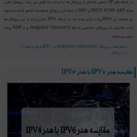
در شبکه های IP، اسامی تعدادی از پروتکل ها به مراتب به گوش می رسد. پروتکل هایی
مانند DHCP، ICMP، ARP و DNS از جمله این پروتکل ها هستند که هر کدام به شیوه
ای متفاوت در IPV4 پیاده سازی شده اند. در شبکه IPV6 بخش زیادی از این پروتکل ها
تحت مکانیزم یک پروتکل مشخصی به نام Neighbor Discovery و یا NDP پیاده
سازی می شوند.
ادامه مطلب: پروتکل Neighbor Discovery در IPV6 و کاربردهای آن
(1) دیدگاه
مقایسه هدر IPV6 با هدر IPV4