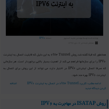
نوشته شده توسط
مهندس مجید اسدپور
دسته:
IPV6
منتشر شده در 07 دی 1396
همانطور که قبلا گفته شد روش 6to4 Tunnel به این دلیل که قابلیت اتصال به اینترنت
IPV6 را برای سازمانها فراهم می کند از اهمیت بسیار بالایی برخوردار است. هر سازمانی
که صرفا اتصال اینترنتی IPV4 در اختیار دارد، می تواند از این روش برای اتصال به
اینترنت IPV6 بهره مند شود.
ادامه مطلب: کاربرد 6to4 Tunnel در اتصال به اینترنت IPV6
اضافه
کردن دیدگاه جدید
روش ISATAP در مهاجرت به IPV6