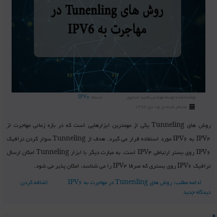
نوشته شده توسط
مهندس مجید اسدپور
دسته:
IPV6
منتشر شده در 05 دی 1396
روش های Tunneling یکی از مهمترین ابزارهایی است که در بازه زمانی مهاجرت از
IPV4 به IPV6 مورد استفاده قرار می گیرد. هدف از Tunneling سوار کردن ترافیک
IPV6 روی بستر ارتباطی IPV4 است. به عبارت دیگر با ابزار Tunneling امکان ارسال
ترافیک IPV6 روی بستری که صرفا IPV4 را می شناسد، امکان پذیر می شود.
ادامه مطلب: روش های Tunenling در مهاجرت به IPV6
اضافه کردن
دیدگاه جدید