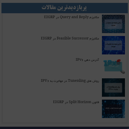
پربازدیدترین مقالات
مکانیزم Query and Reply در EIGRP
مکانیزم Feasible Successor در EIGRP
آدرس دهی IPv6
روش های Tunenling در مهاجرت به IPV6
قانون Split Horizon در EIGRP