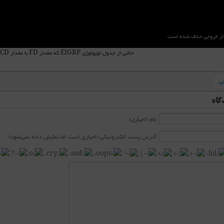
 از خروجی حذف شده است
حالتی از جدول توپولوژی EIGRP که مقدار FD با مقدار CD بهترین مسیر یکسان نیست
ی
گاه
نام (اجباری)
آدرس پست الکترونیکی (اجباری است اما نمایش داده نمی‌شود)