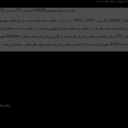
 از خروجی حذف شده است
حالتی از جدول توپولوژیEIGRP که مقدار FD با مقدار CD بهترین مسیر یکسان است
در ذیل مقدار delay لینک بین IOU1 با IOU2 از 9 به 11 تغییر 
 مسیر مورد نظر همان 2560 می باشد.
 Reply,