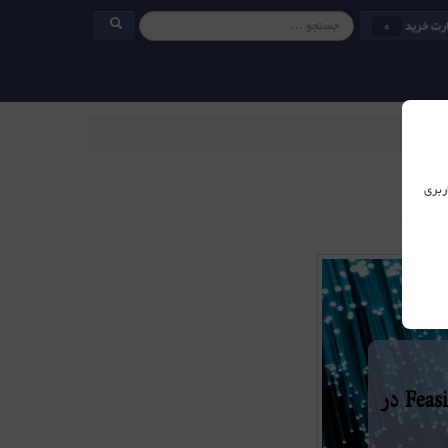
رت خرید
0
ربری