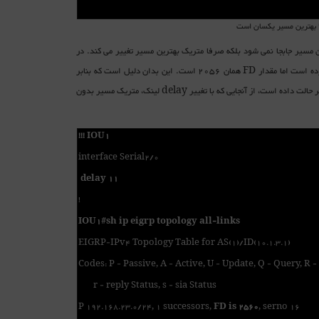
داده شده است. با این تغییر بهترین مسیر جابجا نمی شود بلکه صرفا متریک بهترین مسیر تغییر می کند. در
ذیل نشان داده شده است که بعد از اعمال این تغییر متریک بهترین مسیر از 2560 به 3072 تغییر کرده است اما مقدار FD همان 2056 است. این بدان دلیل است که بنابر
تعریف، مقدار FD برابر با کمترین مقدار متریک یک مسیر از آخرین زمانی است که به حالت Passive تغییر حالت داده است، از آنجایی که با تغییر delay لینک، متریک مسیر بدون
!!! IOU1
interface Serial2/0
delay 11
!
IOU1#sh ip eigrp topology all-links
EIGRP-IPv4 Topology Table for AS(1)/ID(10.1.3.1)
Codes: P - Passive, A - Active, U - Update, Q - Query, R -
r - reply Status, s - sia Status
P 192.168.23.0/24, 1 successors,
FD is 2560
, serno 16