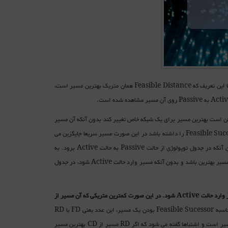
در تمام مثال های بالا مقدار FD و یا Feasible Distance برابر با متریک بهترین مسیر بوده است. اما این تعریف که Feasible Distance همان متریک بهترین مسیر است،
مکن است بهترین مسیر برای یک شبکه خاص تغییر کند بدون آنکه آن مسیر
وارد حالت Active شود. مثلا وقتی که مسیری از دست می رود و بهترین مسیر جایگزین ویژگی Feasible Successor را داشته باشد در این صورت مسیر سریعا جایگزین می
شود بدون آنکه وارد پروسه Query and Reply شود. به عبارت دیگر مسیر جایگزین می گردد بدون آنکه در جدول توپولوژی از حالت Passive به حالت Active برود. به
عنوان مثال دوم ممکن است شما پهنای باند مسیر به مقصد یک شبکه خاص را تغییر دهید اما همچنان آن مسیر بهترین باشد و بدون آنکه مسیر وارد حالت Active شود، در جدول
 وارد حالت
Active
شود. در این صورت
کمترین متریکی که آن مسیر از
. در محاسبه Feasible Sucessor بودن یک مسیر، این عدد یعنی FD با RD
مسیر مورد نظر چک می شود. در بعضی کتاب ها به اشتباه نوشته شده است که FD همان CD بهترین مسیر است و اشتباها گفته می شود که اگر RD مسیر از CD بهترین مسیر