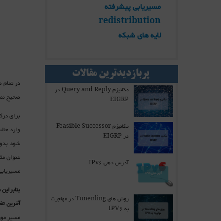
مسیریابی پیشرفته
redistribution
لایه های شبکه
پربازدیدترین مقالات
مکانیزم Query and Reply در
صحیح نمی باشد. بنابر تعریف، ble Distance
EIGRP
برای درک
مکانیزم Feasible Successor
در EIGRP
آدرس دهی IPv6
مسیریابی 
بنابراین
روش های Tunenling در مهاجرت
آخرین تغ
به IPV6