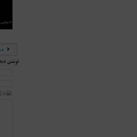
!!! بخشی
قبل
نوشتن دید