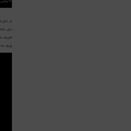
!!! بخشی
ورود به حالت Active تغییر کرده است لذا کمترین مقدار متریک