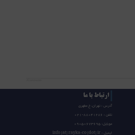
JComments
ارتباط با ما
آدرس : تهران، خ مطهری
تلفن :
21-88041286
0
موبایل: 09050673695
ایمیل : info [at] rayka-co [dot] ir