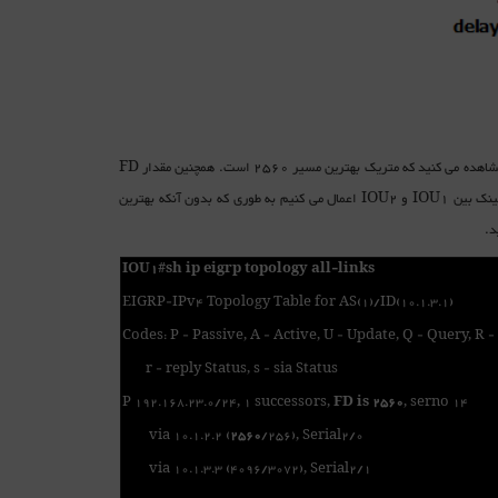
در ابتدا خروجی جدول توپولوژی روتر IOU1 برای شبکه 192.168.23.0/24 نشان داده شده است. مشاهده می کنید که متریک بهترین مسیر 2560 است. همچنین مقدار FD
نیز 2560 است که در اینجا برابر با متریک بهترین مسیر است. در ادامه تغییراتی روی مقدار delay لینک بین IOU1 و IOU2 اعمال می کنیم به طوری که بدون آنکه بهترین
IOU1#sh ip eigrp topology all-links
EIGRP-IPv4 Topology Table for AS(1)/ID(10.1.3.1)
Codes: P - Passive, A - Active, U - Update, Q - Query, R -
r - reply Status, s - sia Status
P 192.168.23.0/24, 1 successors,
FD is 2560
, serno 14
via 10.1.2.2 (
2560
/256), Serial2/0
via 10.1.3.3 (4096/3072), Serial2/1