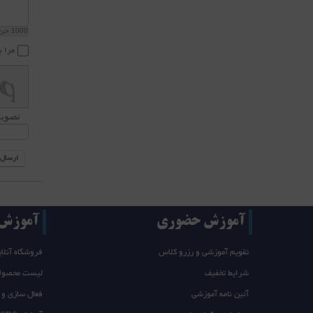
1000
حرف 
مرا ب
تصویر
ارسال
آموزش حضوری
آموزش T/takeone
تقویم آموزشی و رزرو کلاس
فروشگاه آنلای
شرایط تخفیف
لیست محصول
آئین نامه آموزشی
فعال سازی و 