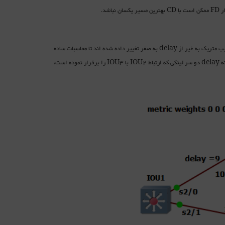
در مثال زیر از روتر IOU1 به شبکه 192.168.23.0/24 دو مسیر وجود دارد. در این سناریو همه ضرایب متریک به غیر از delay به صفر تغییر داده شده اند تا محاسبات ساده
گردد. ضمنا مقادیری که برای delay هر لینک در نظر گرفته شده است، روی لینک آمده است. توجه کنید که delay دو سر لینکی که ارتباط IOU2 با IOU3 را برقرار نموده است،