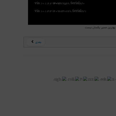
via 10.1.2.2 (
3072
/256), Serial2/0
via 10.1.3.3 (4096/3072), Serial2/1
بعدی