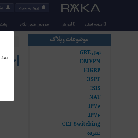
ورود به سایت
عضو
صفحه اصلی
آموزش
سرویس های رایگان
پشتیب
موضوعات وبلاگ
شما اینجا
تونل GRE
لطفاً
مفهوم درست  Distance
DMVPN
EIGRP
نوشته
OSPF
ISIS
NAT
IPV4
IPV6
CEF Switching
متفرقه