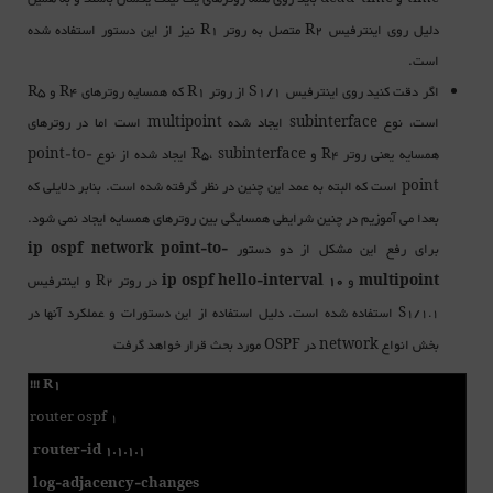
دلیل روی اینترفیس R2 متصل به روتر R1 نیز از این دستور استفاده شده
است.
اگر دقت کنید روی اینترفیس S1/1 از روتر R1 که همسایه روترهای R4 و R5
است، نوع
ایجاد شده
است اما در روترهای
multipoint
subinterface
همسایه یعنی روتر
و
،
ایجاد شده از نوع
point-to-
R5
subinterface
R4
است که البته به عمد این چنین در نظر گرفته شده است. بنابر دلایلی که
point
بعدا می آموزیم در چنین شرایطی همسایگی بین روترهای همسایه ایجاد نمی شود.
برای رفع این مشکل از دو دستور
ip ospf network point-to-
و
در روتر
و اینترفیس
R2
ip ospf hello-interval 10
multipoint
استفاده شده است. دلیل استفاده از این دستورات و عملکرد آنها در
S1/1.1
بخش انواع
در
مورد بحث قرار خواهد گرفت
OSPF
network
!!! R1
router ospf 1
router-id 1.1.1.1
log-adjacency-changes