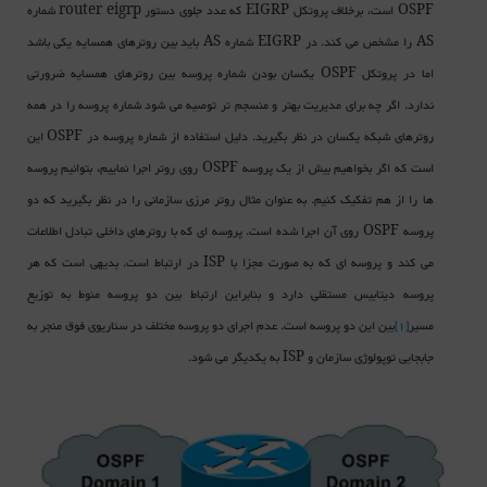
OSPF است، برخلاف پروتکل EIGRP که عدد جلوی دستور router eigrp شماره
AS را مشخص می کند. در EIGRP شماره AS باید بین روترهای همسایه یکی باشد
اما در پروتکل OSPF یکسان بودن شماره پروسه بین روترهای همسایه ضرورتی
ندارد. اگر چه برای مدیریت بهتر و منسجم تر توصیه می شود شماره پروسه را در همه
روترهای شبکه یکسان در نظر بگیرید. دلیل استفاده از شماره پروسه در OSPF این
است که اگر بخواهیم بیش از یک پروسه OSPF روی روتر اجرا نماییم، بتوانیم پروسه
ها را از هم تفکیک کنیم. به عنوان مثال روتر مرزی سازمانی را در نظر بگیرید که دو
پروسه OSPF روی آن اجرا شده است. پروسه ای که با روترهای داخلی تبادل اطلاعات
می کند و پروسه ای که به صورت مجزا با ISP در ارتباط است. بدیهی است که هر
پروسه دیتابیس مستقلی دارد و بنابراین ارتباط بین دو پروسه منوط به توزیع
مسیر
[1]
بین این دو پروسه است. عدم اجرای دو پروسه مختلف در سناریوی فوق منجر به
جابجایی توپولوژی سازمان و ISP به یکدیگر می شود.