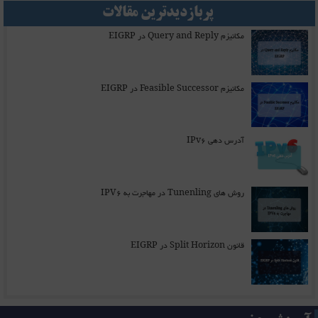
پربازدیدترین مقالات
مکانیزم Query and Reply در EIGRP
مکانیزم Feasible Successor در EIGRP
آدرس دهی IPv6
روش های Tunenling در مهاجرت به IPV6
قانون Split Horizon در EIGRP