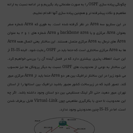
چگونگی پیاده سازی
را به صورت مقدماتی یاد بگیریم و در ادامه نسبت به ارائه
OSPF
مفاهیم و نکات پیشرفته تر و همچنین پیاده سازی آنها اقدام نماییم.
در این سناریو سه
در نظر گرفته شده است. به طوری که
شماره صفر
Area
Area
بعنوان
مرکزی و یا
و
شماره های 1 و 2 به عنوان
Area
backbone area
Area
های نرمال به
مرکزی متصل هستند. این ساختار یعنی اتصال همه
Area
Area
Area
ها به
مرکزی ساختاری است که حتما باید در
رعایت شود. البته
از
IS-IS
OSPF
Area
این حیث انعطاف پذیری بیشتری دارد که در فصل آینده آن را بررسی خواهیم کرد.
این ساختار به نوعی از محدودیت های
نسبت به دیگر پروتکل ها نیز محسوب
OSPF
می شود زیرا در این ساختار ترافیک بین هر دو
حتما باید از
مرکزی عبور
Area
Area
کند. تصور کنید که در زیرساخت کشور مجبور باشید ترافیک بین استانها را از استان
تهران عبور دهید، حتی اگر لینک مستقیمی بین دو استان وجود داشته باشد. اگر چه
این محدودیت تا حدی با بکارگیری مفاهیمی چون
قابل برطرف شدن
Virtual-Link
است، اما در
چنین محدودیتی وجود ندارد.
IS-IS