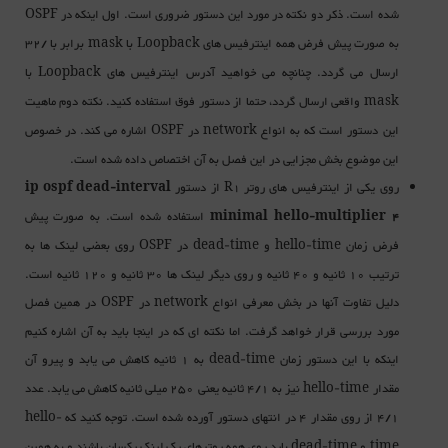
شده است. ذکر دو نکته در مورد این دستور ضروری است. اول اینکه در
OSPF
به صورت پیش فرض همه اینترفیس های
با
برابر با /32
mask
Loopback
ارسال می گردد. چنانچه می خواهید آدرس اینترفیس های
با
Loopback
واقعی ارسال گردد، حتما از دستور فوق استفاده کنید. نکته دوم ماهیت
mask
این دستور است که به انواع
در
اشاره می کند. در خصوص
OSPF
network
این موضوع بخش مجزایی در این فصل به آن اختصاص داده شده است.
روی یکی از اینترفیس های روتر
از دستور
ip ospf dead-interval
R1
استفاده شده است. به صورت پیش
minimal hello-multiplier 4
فرض زمان
و
در
روی بعضی لینک ها به
OSPF
dead-time
hello-time
ترتیب 10 ثانیه و 40 ثانیه و روی دیگر لینک ها 30 ثانیه و 120 ثانیه است.
دلیل تفاوت آنها در بخش معرفی انواع
در
در همین فصل
OSPF
network
مورد بررسی قرار خواهد گرفت. اما نکته ای که در اینجا باید به آن اشاره کنیم
اینکه با این دستور زمان
به 1 ثانیه کاهش می یابد و پیرو آن
dead-time
مقدار
نیز به 4/1 ثانیه یعنی 250 میلی ثانیه کاهش می یابد. عدد
hello-time
4/1 از روی مقدار 4 در انتهای دستور آورده شده است. توجه کنید که
hello-
و
باید روی همه روترهای یک لینک یکسان باشند و به همین
dead-time
time