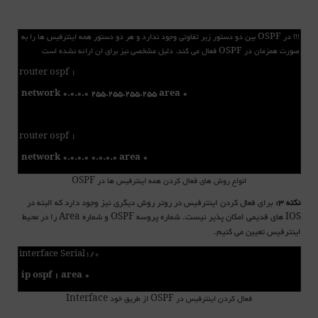
!!! در OSPF بین دو دستور زیر تفاوتی وجود ندارد و هر دو دستور همه اینترفیس ها را به
صورت همزمان در OSPF فعال می کند. دلیل مشخصی نیز برای ان ارائه نشده است
router ospf 1
network 0.0.0.0 255.255.255.255 area 0
router ospf 1
network 0.0.0.0 0.0.0.0 area 0
انواع روش های فعال کردن همه اینترفیس ها در OSPF
نکته 3:
برای فعال کردن اینترفیس در روتر روش دیگری نیز وجود دارد که البته در
های قدیمی امکان پذیر نیست. شماره پروسه
و شماره
را در محیط
Area
OSPF
IOS
اینترفیس تعیین می کنیم.
interface Serial1/0
ip ospf 1 area 0
فعال کردن اینترفیس در OSPF از طریق خود Interface