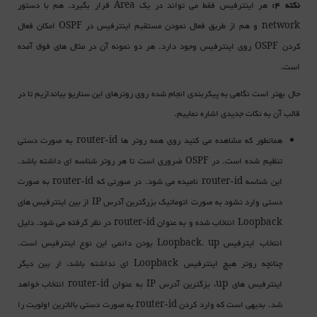
نکته 4:
هر اینترفیس فقط می تواند در یک
قرار بگیرد. هم با دستور
Area
و هم از طریق فعال نمودن مستقیم اینترفیس در
امکان فعال
OSPF
network
کردن
روی اینترفیس وجود دارد. هر دو نمونه آن در مثال های فوق آمده
OSPF
است.
حال بهتر است نگاهی به پیکربندی انجام شده روی روترهای این سناریو بیاندازیم تا در
قالب آن به نکات جدیدی اشاره نماییم.
همانطور که مشاهده می کنید روی همه روتر ها
به صورت دستی
router-id
تنظیم شده است. در
ضروری است تا هر روتر شناسه ای داشته باشد.
OSPF
این شناسه
نامیده می شود. در صورتی که
به صورت
router-id
router-id
دستی وارد نشود به صورت اتوماتیک بزرگترین آدرس
از بین اینترفیس های
IP
انتخاب شده و به عنوان
در نظر گرفته می شود. دلیل
router-id
Loopback
انتخاب ایترفیس
بودن دائمی این نوع اینترفیس است.
Loopback، up
چنانچه روتر هیچ اینترفیس
ای نداشته باشد، ار بین دیگر
Loopback
اینترفیس های up، بزگترین آدرس
به عنوان
انتخاب خواهد
router-id
IP
شد. بدیهی است که وارد کردن
به صورت دستی بالاترین اولویت را
router-id