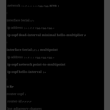
network 10.2.0.0 0.0.255.255
area 1
!
interface Serial1/0
ip address 10.1.2.2 255.255.255.0
ip ospf dead-interval minimal hello-multiplier 4
!
interface Serial1/1.1 multipoint
ip address 10.2.1.1 255.255.255.0
ip ospf network point-to-multipoint
ip ospf hello-interval 10
!
!!! R3
router ospf 1
router-id 3.3.3.3
log-adjacency-changes