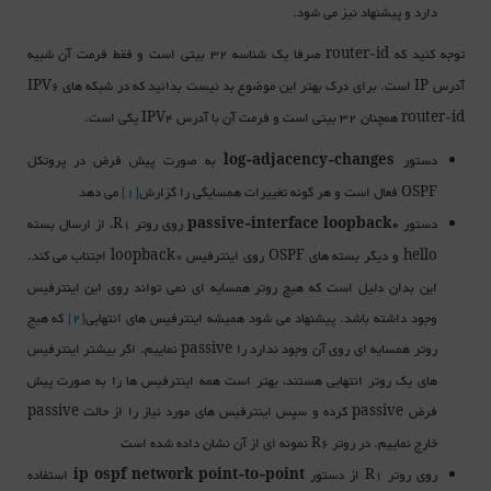
دارد و پیشنهاد نیز می شود.
توجه کنید که
صرفا یک شناسه 32 بیتی است و فقط فرمت آن شبیه
router-id
آدرس
است. برای درک بهتر این موضوع بد نیست بدانید که در شبکه های
IPV6
IP
همچنان 32 بیتی است و فرمت آن با آدرس
یکی است.
IPV4
router-id
دستور
به صورت پیش فرض در پروتکل
log-adjacency-changes
فعال است و هر گونه تغییرات همسایگی را گزارش
[1]
می دهد
OSPF
دستور
روی روتر
، از ارسال بسته
R1
passive-interface loopback0
و دیگر بسته های
روی اینترفیس
اجتناب می کند.
loopback0
OSPF
hello
این بدان دلیل است که هیچ روتر همسایه ای نمی تواند روی این اینترفیس
وجود داشته باشد. پیشنهاد می شود همیشه اینترفیس های انتهایی
[2]
که هیج
روتر همسایه ای روی آن وجود ندارد را
نماییم. اگر بیشتر اینترفیس
passive
های یک روتر انتهایی هستند، بهتر است همه اینترفیس ها را به صورت پیش
فرض
کرده و سپس اینترفیس های مورد نیاز را از حالت
passive
passive
خارج نماییم. در روتر
نمونه ای از آن نشان داده شده است
R6
روی روتر
از دستور
استفاده
ip ospf network point-to-point
R1