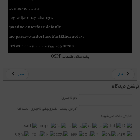
router-id 6.6.6.6
log-adjacency-changes
passive-interface default
no passive-interface FastEthernet0/0
network 10.3.0.0 0.0.255.255 area 2
پیاده سازی مقدماتی OSPF
قبلی
بعدی
نوشتن دیدگاه
نام (اجباری)
آدرس پست الکترونیکی (اجباری است اما
نمایش داده نمی‌شود)