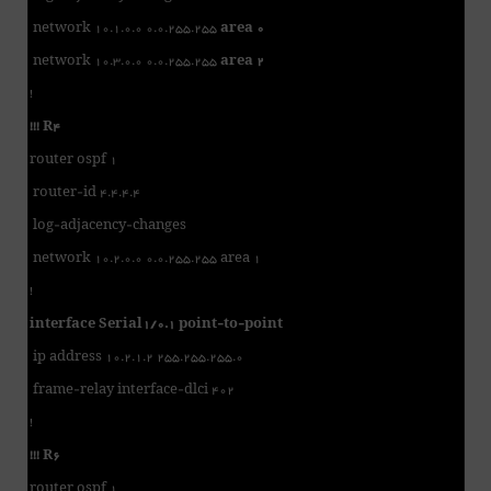
network 10.1.0.0 0.0.255.255
area 0
network 10.3.0.0 0.0.255.255
area 2
!
!!! R4
router ospf 1
router-id 4.4.4.4
log-adjacency-changes
network 10.2.0.0 0.0.255.255 area 1
!
interface Serial1/0.1 point-to-point
ip address 10.2.1.2 255.255.255.0
frame-relay interface-dlci 402
!
!!! R6
router ospf 1