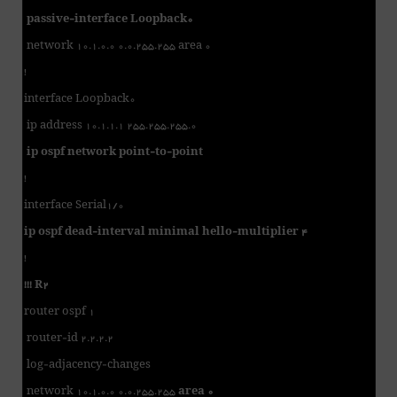
passive-interface Loopback0
network 10.1.0.0 0.0.255.255 area 0
!
interface Loopback0
ip address 10.1.1.1 255.255.255.0
ip ospf network point-to-point
!
interface Serial1/0
ip ospf dead-interval minimal hello-multiplier 4
!
!!! R2
router ospf 1
router-id 2.2.2.2
log-adjacency-changes
network 10.1.0.0 0.0.255.255
area 0