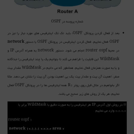
شماره پروسه در OSPF
بعد از فعال کردن پروتکل OSPF، باید تک تک اینترفیس های مورد نیاز را نیز در
OSPF فعال نماییم. فعال کردن اینترفیس در پروتکل OSPF با دستور
network
در محیط router ospf انجام می شود. دستور network به همراه آدرس IP و
WildMask این قابلیت را فراهم می کند تا بتوانیم یک یا چند اینترفیس را جداگانه
و یا به صورت همزمان فعال نماییم. همانطور که می دانیم در WildMask مقدار بیت
صفر، اهمیت آن بیت و مقدار بیت یک، بی اهمیت بودن آن بیت را نشان می دهد. مثلا
اگر بخواهیم در مثال قبل روی روتر R1 همه اینترفیس ها را در پروتکل OSPF فعال
نماییم، هر یک از روش های زیر صحیح می باشد.
!!! در روش اول آدرس IP هر اینترفیس را به صورت دقیق با WildMask برابر با
0.0.0.0 وارد می نماییم
router ospf 1
network 10.1.1.1 0.0.0.0 area 0